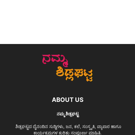
ABOUT US
ನಮ್ಮ ಶಿಡ್ಲಘಟ್ಟ
ಶಿಡ್ಲಘಟ್ಟದ ದೈನಂದಿನ ಸುದ್ದಿಗಳು, ಜನ, ಕಲೆ, ಸಂಸ್ಕೃತಿ, ವ್ಯಾಪಾರ ಹಾಗೂ
ಕಾರ್ಯಕ್ರಮಗಳ ಕುರಿತು ಸಂಪೂರ್ಣ ಮಾಹಿತಿ.