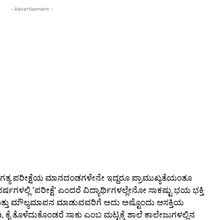
- Advertisement -
ೆ ಅಗತ್ಯ ಪರೀಕ್ಷೆಯ ಮಾನದಂಡಗಳೇನೇ ಇದ್ದರೂ ಪ್ರಾಮುಖ್ಯತೆಯಂತೂ
ಗಳಲ್ಲಿ ‘ಪರೀಕ್ಷೆ’ ಎಂದರೆ ವಿದ್ಯಾರ್ಥಿಗಳಲ್ಲೇನೋ ಸಾಕಷ್ಟು ಭಯ ಭಕ್ತಿ
ತ್ತು ಮೌಲ್ಯಮಾಪನ ಮಾಡುವವರಿಗೆ ಅದು ಅಷ್ಟೊಂದು ಆಸಕ್ತಿಯ
ಕೈ ತೊಳೆದುಕೊಂಡರೆ ಸಾಕು ಎಂಬ ಮಟ್ಟಕ್ಕೆ ಶಾಲೆ ಕಾಲೇಜುಗಳಲ್ಲಿನ