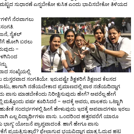
ದಲ್ಲಿ ಗುಣಮಟ್ಟದ ಸುಧಾರಣೆ ಎನ್ನಬೇಕೋ ಕುಸಿತ ಎಂದು ಭಾವಿಸಬೇಕೋ ತಿಳಿಯದ
್ಥಿಗಳಿಗೆ ನೆರವಾಗಲು
ಸಂಗತಿ.
ಜನೆ, ಸೈಕಲ್
ಾಲೆಗೆ ಹೋಗಿ ಬರಲು
ಇರುವುದು –
ಬೆಳಗಿನಿಂದ
್ನು
ಾದ ಸಂಖ್ಯೆಯಲ್ಲಿ
ದು ದುಸ್ತರವಾದ ಸಂಗತಿಯೇ. ಇರುವಷ್ಟೇ ಶಿಕ್ಷಕರಿಗೆ ಶಿಕ್ಷಣದ ಕೆಲಸದ
ವಾಟು, ಹಾಗಾಗಿ ನಡೆಯಬೇಕಾದ ಪ್ರಮಾಣದಲ್ಲಿ ಪಾಠ ನಡೆಯದಿದ್ದಾಗ
ಿ ಬರೆದು ಪಾಸು ಮಾಡಬೇಕೆಂದು ನಿರೀಕ್ಷಿಸುವುದು ಹೇಗೆ? ಅವರೆಲ್ಲ ಹೇಗೆ
ಿ ಮತ್ತೊಂದು ವರ್ಷ ಕೂರಿಸಿದರೆ – ಅದಕ್ಕೆ ಅವರು, ಪಾಲಕರು ಒಟ್ಟಾಗಿ
. ಬಹುತೇಕೆ ಸಂದರ್ಭಗಳಲ್ಲಿ ಹೀಗೆ ಹೇಳುವುದು ಇದಕ್ಕೆ ಅಪವಾದಗಳೂ ಇರಲು
ಗಿ ಎಲ್ಲ ವಿದ್ಯಾರ್ಥಿಗಳೂ ಪಾಸು. ಒಂದರಿಂದ ಹತ್ತರವರೆಗೆ ಯಾರೂ
ಸು ಭಾಗ್ಯ’ ಯೋಜನೆ ಪ್ರಾಪ್ತವಾದಂತೆ. ಹಾಗೆ ಹೇಗೂ ಪಾಸು
ೆ ಪ್ರಯತ್ನಿಸುತ್ತಾರೆ? ಫೇಲಾಗುವ ಭಯವಿದ್ದಾಗ ಮಾತ್ರ ಓದುವ ಹಟ