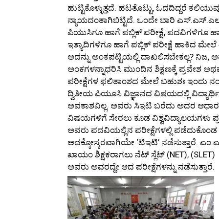
ಹುಟ್ಟಿಕೊಳ್ಳುತ್ತದೆ. ಹಟತೊಟ್ಟು, ಓದದಿದ್ದರೆ ಕಲಿ
ನ್ಯಾಯದಂತಾಗಿಬಿಟ್ಟಿದೆ. ಒಂದೇ ಬಾರಿ ಎಸ್.ಎಸ್.ಎಲ
ಪಿಯುಸಿಗೂ ಹಾಗೆ ಪಬ್ಲಿಕ್ ಪರೀಕ್ಷೆ, ಪದವಿಗಳಿಗೂ ಹಾಗೆ
ಇತ್ಯಾದಿಗಳಿಗೂ ಹಾಗೆ ಪಬ್ಲಿಕ್ ಪರೀಕ್ಷೆ ಹಾಕಿದ ಮೇಲೆ 
ಅದನ್ನು ಅಂಕಪಟ್ಟಿಯಲ್ಲಿ ದಾಖಲಿಸಬೇಕಲ್ಲ? ನಿಜ, ಅವ
ಅಂಕಗಳನ್ನಾಧರಿಸಿ ಮುಂದಿನ ಶಿಕ್ಷಣಕ್ಕೆ ಪ್ರವೇಶ ಅ
ಪರೀಕ್ಷೆಗಳ ಫಲಿತಾಂಶದ ಮೇಲೆ ಬಹುಶಃ ಇಂದು ನಂಬ
ದ್ವಿತೀಯ ಪಿಯೂಸಿ ವಿಜ್ಞಾನದ ವಿಷಯದಲ್ಲಿ ವಿದ್ಯಾರ
ಅವಕಾಶವಿಲ್ಲ. ಅವರು ಸಿಇಟಿ ಬರೆದು ಅದರ ಆಧಾರದ
ವಿಷಯಗಳಿಗೆ ಸೇರಲು ಕೂಡ ವಿಶ್ವವಿದ್ಯಾಲಯಗಳು ಪ್ರವ
ಅವರು ಪದವಿಯಲ್ಲಿನ ಪರೀಕ್ಷೆಗಳಲ್ಲಿ ಪಡೆದುಕೊಂ
ಅದಕ್ಕೋಸ್ಕರವಾಗಿಯೇ ‘ಟಿಇಟಿ’ ನಡೆಸುತ್ತಾರೆ. ಎಂ.ಎ.
ಖಾಯಂ ಶಿಕ್ಷಕರಾಗಲು ನೆಟ್ ಸ್ಲೆಟ್ (NET), (SLET) ಪರೀ
ಅವರು ಅವರದ್ದೇ ಆದ ಪರೀಕ್ಷೆಗಳನ್ನು ನಡೆಸುತ್ತಾರೆ.