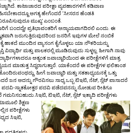
ಚ್ಚಾಗಿದೆ. ಕಾಟಾಚಾರದ ಪರೀಕ್ಷಾ ವ್ಯವಹಾರಗಳಿಗೆ ಕಡಿವಾಣ
 ವಹಿಸಬೇಕಾದದ್ದೂ ಅಗತ್ಯ ಹೇಗೆಂದರೆ ‘ಸೀಸರನ ಹೆಂಡತಿ
 ನಿರೂಪಿಸುವುದೂ ಮುಖ್ಯ’ ಎಂಬಂತೆ.
ೆಲ್ಲ ಜಾರಿಗೆ ಬಂದದ್ದೇ ಪ್ರತಿಭಾವಂತರಿಗೆ ಅನ್ಯಾಯವಾಗದಿರಲಿ ಎಂದು. ಈ
ವಸ್ಥಿತವಾಗಿ ಜರುಗುತ್ತಿರುವುದರಿಂದ ಜನರಿಗೆ ಇವುಗಳ ಮೇಲೆ ನಂಬಿಕೆ
 ಕೈ ಹಾಕದೆ ಮುಂದಿನ ವ್ಯಾಸಂಗ ಕೈಗೊಳ್ಳಲು ಯಾ ನೌಕರಿಯನ್ನು
ವಿದ್ಯಾರ್ಥಿ ಮತ್ತು ಪಾಲಕರಲ್ಲಿ ಮೂಡಿರುವುದು ಸುಳ್ಳಲ್ಲ. ಹೀಗಾಗಿ ನಾವು
ೆ. ವಿದ್ಯಾರ್ಥಿಗಳಾದರೂ ಅತ್ಯಂತ ಜವಾಬ್ದಾರಿಯಿಂದ ಈ ಪರೀಕ್ಷೆಗಳಿಗೆ ಮಾತ್ರ
 ಅಧ್ಯಯನ ಮಾಡುತ್ತ ಸಿದ್ಧರಾಗುತ್ತಾರೆ. ಯಾಕೆಂದರೆ ಈ ಪರೀಕ್ಷೆಗಳ ಫಲಿತಾಂಶ
ಂದಿರುವಂಥದ್ದು. ಹೀಗೆ ಜವಾಬ್ದಾರಿ ಮತ್ತು ಸತತಾಧ್ಯಯನಕ್ಕೆ ಒತ್ತು
ದರೆ ಜನ ಅದನ್ನು ಗೌರವಿಸಲು ಸಾಧ್ಯ ಒಬ್ಬ ಟಿಇಟಿ, ನೆಟ್, ಸ್ಲೆಟ್ ಪಾಸಾದರೆ
ವಿ-ಸ್ನಾತಕೋತ್ತರ ಪದವಿ ಪಡೆದವನನ್ನು ನೋಡುವ ರೀತಿಗೂ
್ದರೆ ಗಮನಿಸಬಹುದು.
ಸಿಇಟಿ, ಟಿಇಟಿ, ನೆಟ್, ಸ್ಲೆಟ್ ಇತ್ಯಾದಿ ಪರೀಕ್ಷೆಗಳು
 ಮಾಮೂಲಿ ಶಿಕ್ಷಣ
್ಲಿನ ಪರೀಕ್ಷೆಗಳು
್ಯದ ಸಿಇಟಿ,
ಿ
ಾ ಪದ್ಧತಿಗಳನ್ನು