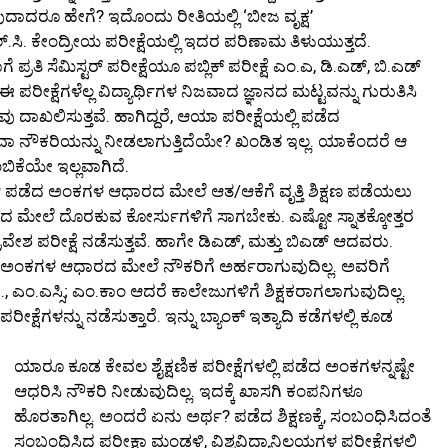
ಯುವುದಾದರೂ ಹೇಗೆ? ಇದೊಂದು ರೀತಿಯಲ್ಲಿ ‘ಬೀಜ ವೃಕ್ಷ’
್.ಸಿ. ಕೇಂದ್ರೀಯ ಪರೀಕ್ಷೆಯಲ್ಲಿ ಇದರ ಪರಿಣಾಮ ತಿಳುಯುತ್ತದೆ.
 ಪ್ರತಿ ಸೆಮಿಸ್ಟರ್ ಪರೀಕ್ಷೆಯೂ ಪಬ್ಲಿಕ್ ಪರೀಕ್ಷೆ ಎಂ.ಎ, ಡಿ.ಎಡ್, ಬಿ.ಎಡ್
ಈ ಪರೀಕ್ಷೆಗಳೆಲ್ಲ ವಿದ್ಯಾರ್ಥಿಗಳ ನಿಜವಾದ ಜ್ಞಾನದ ಮಟ್ಟವನ್ನು ಗುರುತಿಸಿ
ು ದಾಖಲಿಸುತ್ತವೆ. ಹಾಗಿದ್ದರೆ, ಆಯಾ ಪರೀಕ್ಷೆಯಲ್ಲಿ ಪಡೆದ
ಥವಾ ನೌಕರಿಯನ್ನು ನೀಡಲಾಗುತ್ತಿದೆಯೇ? ಖಂಡಿತ ಇಲ್ಲ. ಯಾಕೆಂದರೆ ಆ
ಿಕೆಯೇ ಇಲ್ಲವಾಗಿದೆ.
್ಥಿ ಪಡೆದ ಅಂಕಗಳ ಆಧಾರದ ಮೇಲೆ ಆತ/ಆಕೆಗೆ ವೃತ್ತಿ ಶಿಕ್ಷಣ ಪಡೆಯಲು
 ಮೇಲೆ ದೊರಕುವ ಕೋರ್ಸುಗಳಿಗೆ ಸಾಗಬೇಕು. ಎಷ್ಟೋ ಸ್ನಾತಕ್ಕೋತ್ತರ
ೇಶ ಪರೀಕ್ಷೆ ನಡೆಸುತ್ತವೆ. ಹಾಗೇ ಡಿಎಡ್, ಮತ್ತು ಬಿಎಡ್ ಆದವರು.
ಡ ಅಂಕಗಳ ಆಧಾರದ ಮೇಲೆ ನೌಕರಿಗೆ ಅರ್ಹರಾಗುವುದಿಲ್ಲ. ಅವರಿಗೆ
, ಎಂ.ಎಸ್ಸಿ; ಎಂ.ಕಾಂ ಆದರೆ ಕಾಲೇಜುಗಳಿಗೆ ಶಿಕ್ಷಕರಾಗಲಾಗುವುದಿಲ್ಲ.
ಕ್ಷೆಗಳನ್ನು ನಡೆಸುತ್ತಾರೆ. ಇನ್ನು ಬ್ಯಾಂಕ್ ಇತ್ಯಾದಿ ಕಡೆಗಳಲ್ಲಿ ಕೂಡ
ಯಾರೂ ಕೂಡ ಕೇವಲ ಶೈಕ್ಷಣಿಕ ಪರೀಕ್ಷೆಗಳಲ್ಲಿ ಪಡೆದ ಅಂಕಗಳನ್ನಷ್ಟೇ
ಆಧರಿಸಿ ನೌಕರಿ ನೀಡುವುದಿಲ್ಲ. ಇದಕ್ಕೆ ಖಾಸಗಿ ಕಂಪನಿಗಳೂ
ಹೊರತಾಗಿಲ್ಲ. ಅಂದರೆ ಏನು ಅರ್ಥ? ಪಡೆದ ಶಿಕ್ಷಣಕ್ಕೆ, ಸಂಬಂಧಿಸಿದಂತೆ
ಸಂಬಂಧಿಸಿದ ಪರೀಕ್ಷಾ ಮಂಡಳಿ, ವಿಶ್ವವಿದ್ಯಾನಿಲಯಗಳ ಪರೀಕ್ಷೆಗಳಲ್ಲಿ