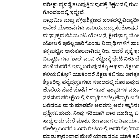
ಪರೀಕ್ಷಾ ವ್ಯವಸ್ಥೆ ತಲುಪುತ್ತಿರುವುದಕ್ಕೆ ಶಿಕ್ಷಣ
ಗೊಂದಲದಲ್ಲಿ ಇದ್ದೇವೆ.
ಪ್ರಾಥಮಿಕ ಮತ್ತು ಪ್ರೌಢಶಿಕ್ಷಣದ ಹಂತದಲ್ಲಿ ವಿದ್ಯಾರ
ಅನೇಕ ಯೋಜನೆಗಳು ಜಾರಿಯಾದದ್ದು ಸಂತೋಷದ 
ಮಧ್ಯಾಹ್ನದ ಬಿಸಿಯೂಟ ಯೋಜನೆ, ಕ್ಷೀರಭಾಗ್ಯ ಯೋ
ಯೋಜನೆ ಇವೆಲ್ಲ ಜಾರಿಗೊಂಡು ವಿದ್ಯಾರ್ಥಿಗಳಿಗೆ ಶ
ತಕ್ಕಮಟ್ಟಿನ ಅನುಕೂಲವಾಗಿದ್ದು ನಿಜ. ಆದರೆ ಪ್ರಶ್ನೆ 
ವಿದ್ಯಾರ್ಥಿಗಳು ‘ಶಾಲೆ’ ಎಂಬ ಕಟ್ಟಡಕ್ಕೆ ಭೇಟಿ ನೀಡಿ 
ಸಂಜೆಯವರೆಗೆ ಇದ್ದು ಬರುವುದಕ್ಕೊ ಅಥವಾ ಶಿಕ್ಷಣವನ
ಕಲಿಯಲಿಕ್ಕೋ? ಯಾಕೆಂದರೆ ಶಿಕ್ಷಣ ಕಲಿಸಲು ಅಗತ್ಯವ
ಶಿಕ್ಷಕರಿಲ್ಲ. ಪಠೈಪುಸ್ತಕಗಳೂ ಸಕಾಲದಲ್ಲಿ ದೊರಕುವು
ಹೊರೆಯ ಜೊತೆ ಜೊತೆಗೆ –‘ಗಣತ’ ಇತ್ಯಾದಿಗಳ ವಹಿ
ನಡೆಸುವ ಪರೀಕ್ಷೆಯಲ್ಲಿ ವಿದ್ಯಾರ್ಥಿಗಳೆಲ್ಲ ಚೆನ್ನಾಗ
ಬರೆದರೂ ಪಾಸು ಮಾಡದೇ ಅವರನ್ನು ಅದೇ ಕ್ಲಾಸಿನಲ್ಲ
ಪ್ರಶ್ನಿಸಬಹುದು. ನೀವು ಸರಿಯಾಗಿ ಪಾಠ ಮಾಡಿಲ್ಲ
ಸಾಧ್ಯ ಅದು ಬೇರೆ ಮಾತು. ಹೀಗಾದಾಗ ಅನಿವಾರ್ಯವಾ
ಫೇಲಿಲ್ಲ ಎಂದರೆ ಒಂದು ರೀತಿಯಲ್ಲಿ ಅವರಿಗೆಲ್ಲ ‘ಪಾ
ಮಾಡುತ್ತಾರೆಂದಾದ ಮೇಲೆ ಯಾರಾದರೂ ಯಾಕೆ ಕಲಿಕೆಗ