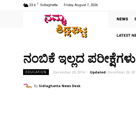
C
23.6
Sidlaghatta
Friday, August 7, 2026
NEWS
LATEST N
ನಂಬಿಕೆ ಇಲ್ಲದ ಪರೀಕ್ಷೆಗಳು. 
December 29, 2014
Updated:
December 29, 20
EDUCATION
By
Sidlaghatta News Desk