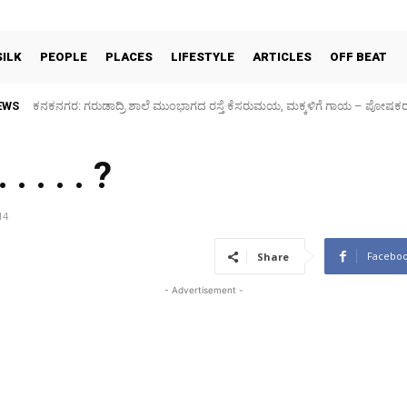
SILK
PEOPLE
PLACES
LIFESTYLE
ARTICLES
OFF BEAT
EWS
ಕನಕನಗರ: ಗರುಡಾದ್ರಿ ಶಾಲೆ ಮುಂಭಾಗದ ರಸ್ತೆ ಕೆಸರುಮಯ, ಮಕ್ಕಳಿಗೆ ಗಾಯ – ಪೋಷಕರ 
Sidlaghatta Silk Cocoon Market-06/08/2026
. . . . ?
14
Facebo
Share
- Advertisement -