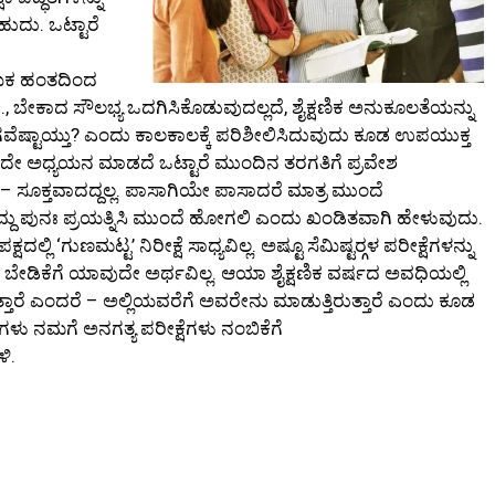
ುದು. ಒಟ್ಟಾರೆ
ಥಮಿಕ ಹಂತದಿಂದ
ಗೆ., ಬೇಕಾದ ಸೌಲಭ್ಯ ಒದಗಿಸಿಕೊಡುವುದಲ್ಲದೆ, ಶೈಕ್ಷಣಿಕ ಅನುಕೂಲತೆಯನ್ನು
ಷ್ಟಾಯ್ತು? ಎಂದು ಕಾಲಕಾಲಕ್ಕೆ ಪರಿಶೀಲಿಸಿದುವುದು ಕೂಡ ಉಪಯುಕ್ತ
ದದೇ ಅಧ್ಯಯನ ಮಾಡದೆ ಒಟ್ಟಾರೆ ಮುಂದಿನ ತರಗತಿಗೆ ಪ್ರವೇಶ
ಸೂಕ್ತವಾದದ್ದಲ್ಲ. ಪಾಸಾಗಿಯೇ ಪಾಸಾದರೆ ಮಾತ್ರ ಮುಂದೆ
ೇ ಇದ್ದು ಪುನಃ ಪ್ರಯತ್ನಿಸಿ ಮುಂದೆ ಹೋಗಲಿ ಎಂದು ಖಂಡಿತವಾಗಿ ಹೇಳುವುದು.
್ಲಿ ‘ಗುಣಮಟ್ಟ’ ನಿರೀಕ್ಷೆ ಸಾಧ್ಯವಿಲ್ಲ. ಅಷ್ಟೂ ಸೆಮಿಷ್ಟರ್‍ಗಳ ಪರೀಕ್ಷೆಗಳನ್ನು
ೇಡಿಕೆಗೆ ಯಾವುದೇ ಅರ್ಥವಿಲ್ಲ. ಆಯಾ ಶೈಕ್ಷಣಿಕ ವರ್ಷದ ಅವಧಿಯಲ್ಲಿ
ುತ್ತಾರೆ ಎಂದರೆ – ಅಲ್ಲಿಯವರೆಗೆ ಅವರೇನು ಮಾಡುತ್ತಿರುತ್ತಾರೆ ಎಂದು ಕೂಡ
್ಷೆಗಳು ನಮಗೆ ಅನಗತ್ಯ ಪರೀಕ್ಷೆಗಳು ನಂಬಿಕೆಗೆ
ಿ.