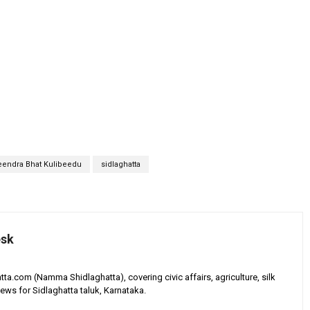
eendra Bhat Kulibeedu
sidlaghatta
esk
tta.com (Namma Shidlaghatta), covering civic affairs, agriculture, silk
ews for Sidlaghatta taluk, Karnataka.