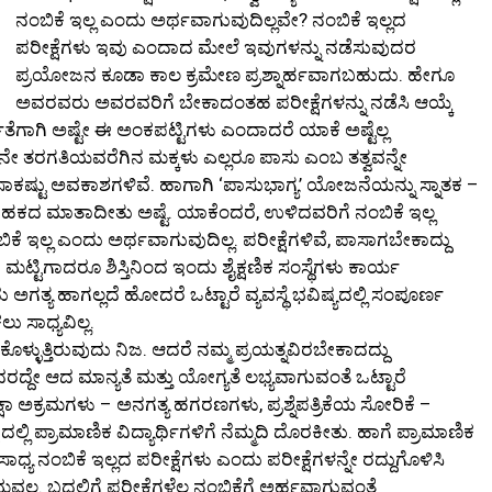
ನಂಬಿಕೆ ಇಲ್ಲ ಎಂದು ಅರ್ಥವಾಗುವುದಿಲ್ಲವೇ? ನಂಬಿಕೆ ಇಲ್ಲದ
ಪರೀಕ್ಷೆಗಳು ಇವು ಎಂದಾದ ಮೇಲೆ ಇವುಗಳನ್ನು ನಡೆಸುವುದರ
ಪ್ರಯೋಜನ ಕೂಡಾ ಕಾಲ ಕ್ರಮೇಣ ಪ್ರಶ್ನಾರ್ಹವಾಗಬಹುದು. ಹೇಗೂ
ಅವರವರು ಅವರವರಿಗೆ ಬೇಕಾದಂತಹ ಪರೀಕ್ಷೆಗಳನ್ನು ನಡೆಸಿ ಆಯ್ಕೆ
ಾರ್ಹತೆಗಾಗಿ ಅಷ್ಟೇ ಈ ಅಂಕಪಟ್ಟಿಗಳು ಎಂದಾದರೆ ಯಾಕೆ ಅಷ್ಟೆಲ್ಲ
ನೇ ತರಗತಿಯವರೆಗಿನ ಮಕ್ಕಳು ಎಲ್ಲರೂ ಪಾಸು ಎಂಬ ತತ್ವವನ್ನೇ
ೆ ಸಾಕಷ್ಟು ಅವಕಾಶಗಳಿವೆ. ಹಾಗಾಗಿ ‘ಪಾಸುಭಾಗ್ಯ’ ಯೋಜನೆಯನ್ನು ಸ್ನಾತಕ –
ಕುಹಕದ ಮಾತಾದೀತು ಅಷ್ಟೆ. ಯಾಕೆಂದರೆ, ಉಳಿದವರಿಗೆ ನಂಬಿಕೆ ಇಲ್ಲ
ೆ ಇಲ್ಲ ಎಂದು ಅರ್ಥವಾಗುವುದಿಲ್ಲ. ಪರೀಕ್ಷೆಗಳಿವೆ, ಪಾಸಾಗಬೇಕಾದ್ದು
 ಮಟ್ಟಿಗಾದರೂ ಶಿಸ್ತಿನಿಂದ ಇಂದು ಶೈಕ್ಷಣಿಕ ಸಂಸ್ಥೆಗಳು ಕಾರ್ಯ
ಇದು ಅಗತ್ಯ ಹಾಗಲ್ಲದೆ ಹೋದರೆ ಒಟ್ಟಾರೆ ವ್ಯವಸ್ಥೆ ಭವಿಷ್ಯದಲ್ಲಿ ಸಂಪೂರ್ಣ
 ಸಾಧ್ಯವಿಲ್ಲ.
ುಕೊಳ್ಳುತ್ತಿರುವುದು ನಿಜ. ಆದರೆ ನಮ್ಮ ಪ್ರಯತ್ನವಿರಬೇಕಾದದ್ದು
ಅದರದ್ದೇ ಆದ ಮಾನ್ಯತೆ ಮತ್ತು ಯೋಗ್ಯತೆ ಲಭ್ಯವಾಗುವಂತೆ ಒಟ್ಟಾರೆ
 ಅಕ್ರಮಗಳು – ಅನಗತ್ಯ ಹಗರಣಗಳು, ಪ್ರಶ್ನೆಪತ್ರಿಕೆಯ ಸೋರಿಕೆ –
ಲ್ಲಿ ಪ್ರಾಮಾಣಿಕ ವಿದ್ಯಾರ್ಥಿಗಳಿಗೆ ನೆಮ್ಮದಿ ದೊರಕೀತು. ಹಾಗೆ ಪ್ರಾಮಾಣಿಕ
ಧ್ಯ ನಂಬಿಕೆ ಇಲ್ಲದ ಪರೀಕ್ಷೆಗಳು ಎಂದು ಪರೀಕ್ಷೆಗಳನ್ನೇ ರದ್ದುಗೊಳಿಸಿ
್ಲ. ಬದಲಿಗೆ ಪರೀಕ್ಷೆಗಳೆಲ್ಲ ನಂಬಿಕೆಗೆ ಅರ್ಹವಾಗುವಂತೆ