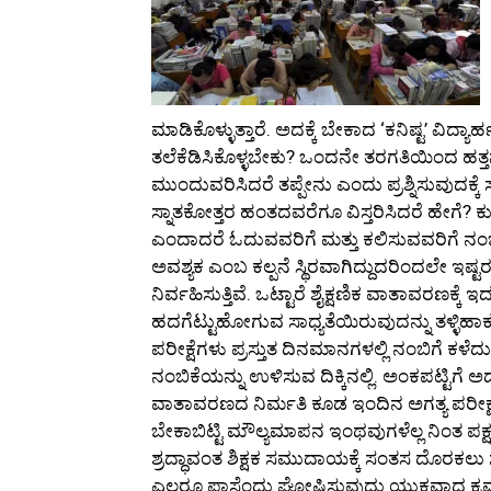
ಮಾಡಿಕೊಳ್ಳುತ್ತಾರೆ. ಅದಕ್ಕೆ ಬೇಕಾದ ‘ಕನಿಷ್ಟ’ ವಿದ್ಯ
ತಲೆಕೆಡಿಸಿಕೊಳ್ಳಬೇಕು? ಒಂದನೇ ತರಗತಿಯಿಂದ ಹತ್ತ
ಮುಂದುವರಿಸಿದರೆ ತಪ್ಪೇನು ಎಂದು ಪ್ರಶ್ನಿಸುವುದಕ್ಕ
ಸ್ನಾತಕೋತ್ತರ ಹಂತದವರೆಗೂ ವಿಸ್ತರಿಸಿದರೆ ಹೇಗೆ? 
ಎಂದಾದರೆ ಓದುವವರಿಗೆ ಮತ್ತು ಕಲಿಸುವವರಿಗೆ ನಂಬಿಕ
ಅವಶ್ಯಕ ಎಂಬ ಕಲ್ಪನೆ ಸ್ಥಿರವಾಗಿದ್ದುದರಿಂದಲೇ ಇಷ್ಟರ
ನಿರ್ವಹಿಸುತ್ತಿವೆ. ಒಟ್ಟಾರೆ ಶೈಕ್ಷಣಿಕ ವಾತಾವರಣಕ್ಕೆ 
ಹದಗೆಟ್ಟುಹೋಗುವ ಸಾಧ್ಯತೆಯಿರುವುದನ್ನು ತಳ್ಳಿಹಾಕಲು
ಪರೀಕ್ಷೆಗಳು ಪ್ರಸ್ತುತ ದಿನಮಾನಗಳಲ್ಲಿ ನಂಬಿಗೆ ಕಳೆದ
ನಂಬಿಕೆಯನ್ನು ಉಳಿಸುವ ದಿಕ್ಕಿನಲ್ಲಿ. ಅಂಕಪಟ್ಟಿಗೆ 
ವಾತಾವರಣದ ನಿರ್ಮತಿ ಕೂಡ ಇಂದಿನ ಅಗತ್ಯ ಪರೀಕ್ಷಾ
ಬೇಕಾಬಿಟ್ಟಿ ಮೌಲ್ಯಮಾಪನ ಇಂಥವುಗಳೆಲ್ಲ ನಿಂತ ಪಕ್ಷದ
ಶ್ರದ್ಧಾವಂತ ಶಿಕ್ಷಕ ಸಮುದಾಯಕ್ಕೆ ಸಂತಸ ದೊರಕಲು ಸಾ
ಎಲ್ಲರೂ ಪಾಸೆಂದು ಘೋಷಿಸುವುದು ಯುಕ್ತವಾದ ಕ್ರಮವಲ