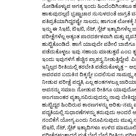
ನೋಡಿಕೊಳ್ಳುವ ಅಗತ್ಯ ಇಂದು ಹಿಂದೆಂದಿಗಿಂತಲೂ ಹೆ
ಹಾಕುವುದಲ್ಲದೆ ಭ್ರಷ್ಟಾಚಾರ ನುಸುಳದಂತೆ ಜಾಗ್ರತೆ
ಪತಿವ್ರತೆಯಾಗಿದ್ದರಷ್ಟೇ ಸಾಲದು; ಹಾಗಂತ ಲೋಕಕ್ಕೆ
ಇನ್ನು ಈ ಸಿಇಟಿ, ಟಿಇಟಿ, ನೆಟ್, ಸ್ಲೆಟ್ ಇತ್ಯಾದಿಗಳ
ಪರೀಕ್ಷೆಗಳೆಲ್ಲ ಅತ್ಯಂತ ಪಾರದರ್ಶಕವಾಗಿ ಮತ್ತು ವ್ಯ
ಹುಟ್ಟಿಕೊಂಡಿದೆ. ಹಾಗೆ ಯಾವುದೇ ವಶೀಲಿ ಬಾಜಿಗೂ
ಪಡೆದುಕೊಳ್ಳಲು ಇವು ಸಹಾಯ ಮಾಡುತ್ತವೆ ಎಂಬ ತೃಪ್ತಿ 
ಇಂದು ಇವುಗಳಿಗೆ ಹೆಚ್ಚಿನ ಪ್ರಾಶಸ್ತ್ಯ ನೀಡುತ್ತಿದ್ದೇವ
ಇನ್ನಿಲ್ಲದ ರೀತಿಯಲ್ಲಿ ತರಬೇತಿ ಪಡೆದುಕೊಳ್ಳುತ್ತ –
ಅವರವರ ಬದುಕಿನ ದಿಕ್ಕನ್ನೇ ಬದಲಿಸುವ ಸಾಮಥ್ರ್ಯ ಹೊ
ನೀಡುವ ಪರೀಕ್ಷೆ ಪದ್ಧತಿ, ಎಲ್ಲ ಹಂತಗಳಲ್ಲೂ ಜಾರಿಯಾ
ಅವನನ್ನು ಸಮಾಜ ನೋಡುವ ರೀತಿಗೂ ಯಾವುದೋ ಪದ
ಅಜಗಜಾಂತರ ವ್ಯತ್ಯಾಸವಿರುವುದನ್ನು ನಾವು ಬೇಕಿದ
ಹುಟ್ಟಿದ್ದರ ಹಿಂದಿರುವ ಕಾರಣಗಳನ್ನು ಅರಿತು-ನಮ್ಮ
ಪದ್ಧತಿಯಲ್ಲಿ ಸುಧಾರಣೆಗಳನ್ನು ತರುವುದು ಅಂದರೆ ಅಲ
ನಂಬಿಕೆಗೆ ಯೋಗ್ಯ ಎಂದು ನಿರೂಪಿಸುವುದು ಮುಖ್ಯ ಸಧ
ಟಿಇಟಿ, ನೆಟ್, ಸ್ಲೆಟ್ ಇತ್ಯಾದಿಗಳೂ ಉಳಿದ ಮಾಮೂಲ
ಪರೀಕ್ಷೆಗಳಂತಾದರೆ ಮತ್ತೆ ಬೇರೆ ಬೇರೆ ರೀತಿಯ ಪರೀಕ್ಷ