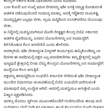
ಕಾಂಗ್ರೆಸ್ ಸರ್ಕಾರ ಕೂಡ ವಿಫಲವಾಗಿದೆ ಎಂದು ದೂರಿದರು.
೧೨೫ ಕೋಟಿ ಜನ ಸಂಖ್ಯೆ ಇರುವ ದೇಶವನ್ನು ಇಡೀ ಜಗತ್ತೆ ನಮ್ಮತ್ತ ನೋಡುವಂತೆ
ಆಡಳಿತ ನಡೆಸುವುದೆಂದರೆ ಸಾಮಾನ್ಯ ಮಾತಲ್ಲ. ಅದಕ್ಕೆ ಗಟ್ಟಿತನದ ನಾಯಕತ್ವ,
ದೂರದೃಷ್ಟಿತನ ಎಲ್ಲವೂ ಬೇಕು. ಗ್ರಾಮ ಮಟ್ಟದಿಂದ ಸಂಸತ್‌ವರೆಗೂ ಬೆಂಬಲವೂ
ಬೇಕು.
ಆ ನಿಟ್ಟಿನಲ್ಲಿ ಯಶಸ್ವಿಯಾಗಿರುವ ಮೋದಿ ನೇತೃತ್ವದ ಕೇಂದ್ರ ಬಿಜೆಪಿ ಸರ್ಕಾರದ
ಆಡಳಿತ ವೈಖರಿಯನ್ನು, ಜನಪರ ಯೋಜನೆಗಳನ್ನು ಜನ ಸಾಮಾನ್ಯರಿಗೆ
ತಿಳಿಸಿಕೊಡುವ ಕೆಲಸ ಆಗಬೇಕಿದೆ ಎಂದು ಹೇಳಿದರು.
ಅದಕ್ಕಾಗಿಯೆ ಇಡೀ ದೇಶಾದ್ಯಂತ ವಿಸ್ತಾರಕ್ ಕಾರ್ಯಕ್ರಮ ಹಮ್ಮಿಕೊಂಡಿದ್ದು ೧೫
ದಿನಗಳ ಈ ಅವಧಿಯಲ್ಲಿ ಪಕ್ಷದ ಎಲ್ಲ ಪದಾಧಿಕಾರಿಗಳು ತಮ್ಮ ಕ್ಷೇತ್ರದಲ್ಲಿ ಇಲ್ಲವೇ
ಇನ್ನಾವುದೆ ಕ್ಷೇತ್ರದಲ್ಲಿ ಬೀಡು ಬಿಟ್ಟು ಕೇಂದ್ರದ ಯೋಜನೆಗಳನ್ನು ಜನ ಸಾಮಾನ್ಯರಿಗೆ
ಮುಟ್ಟಿಸುವ ಕೆಲಸ ಆಗುತ್ತಿದೆ.
ಪಕ್ಷವನ್ನು ತಳಮಟ್ಟದಿಂದ ಸಂಘಟಿಸಿ ಕರ್ನಾಟಕ ಸೇರಿದಂತೆ ಇಡೀ ದೇಶಾದ್ಯಂತ
ಮುಂದಿನ ವಿಧಾನಸಭಾ ಚುನಾವಣೆಯಲ್ಲಿ ಬಿಜೆಪಿ ಜಯಭೇರಿ ಭಾರಿಸುವಂತೆ
ಮಾಡುವುದೆ ನಮ್ಮ ಉದ್ದೇಶ ಆಗಿದೆ. ಅದರಲ್ಲಿ ಯಶಸ್ವಿಯೂ ಆಗುತ್ತೇವೆ ಎಂದು
ವಿಶ್ವಾಸ ವ್ಯಕ್ತಪಡಿಸಿದರು.
ಇದಕ್ಕೂ ಮೊದಲು ಸ್ಥಳೀಯ ಮುಖಂಡರೊಂದಿಗೆ ಗಂಜಿಗುಂಟೆಯ ಹಲವು ಮನೆ
ಮನೆಗಳಿಗೂ ಭೇಟಿ ನೀಡಿ ಕರ ಪತ್ರಗಳನ್ನು ಹಂಚಿ ಕೇಂದ್ರದಲ್ಲಿನ ಮೋದಿ ನೇತೃತ್ವದ