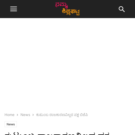
Home
News
ಕುಟುಂಬ ರಾಜಕಾರಣವಿಲ್ಲದ ಪಕ್ಷ ಬಿಜೆಪಿ
News