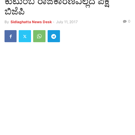
ಕುಟುಂಬ ರಾಜಕಾರಣವಿಲ್ಲದ ಪಕ್ಷ
ಬಿಜೆಪಿ
0
By
Sidlaghatta News Desk
-
July 11, 2017