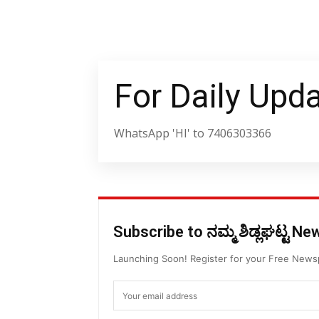
For Daily Upd
WhatsApp 'HI' to 7406303366
Subscribe to ನಮ್ಮ ಶಿಡ್ಲಘಟ್ಟ N
Launching Soon! Register for your Free New