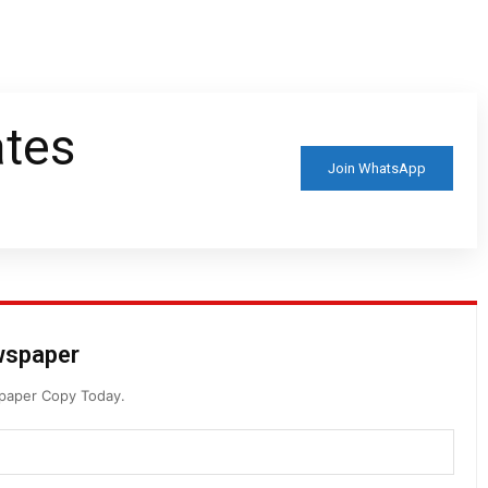
ates
Join WhatsApp
ewspaper
spaper Copy Today.