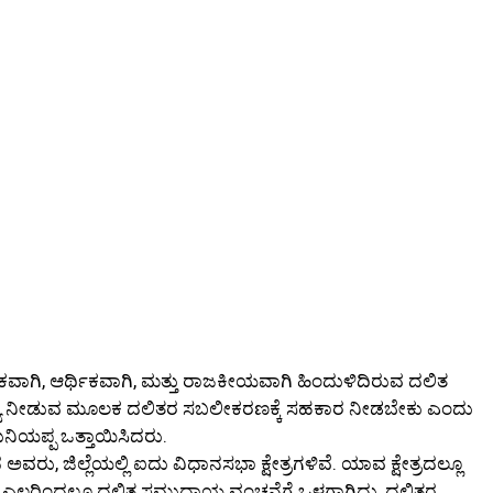
ಾಜಿಕವಾಗಿ, ಆರ್ಥಿಕವಾಗಿ, ಮತ್ತು ರಾಜಕೀಯವಾಗಿ ಹಿಂದುಳಿದಿರುವ ದಲಿತ
ತಿನಿಧ್ಯ ನೀಡುವ ಮೂಲಕ ದಲಿತರ ಸಬಲೀಕರಣಕ್ಕೆ ಸಹಕಾರ ನೀಡಬೇಕು ಎಂದು
ನಿಯಪ್ಪ ಒತ್ತಾಯಿಸಿದರು.
ವರು, ಜಿಲ್ಲೆಯಲ್ಲಿ ಐದು ವಿಧಾನಸಭಾ ಕ್ಷೇತ್ರಗಳಿವೆ. ಯಾವ ಕ್ಷೇತ್ರದಲ್ಲೂ
ಿರುವ ಎಲ್ಲರಿಂದಲೂ ದಲಿತ ಸಮುದಾಯ ವಂಚನೆಗೆ ಒಳಗಾಗಿದ್ದು, ದಲಿತರ