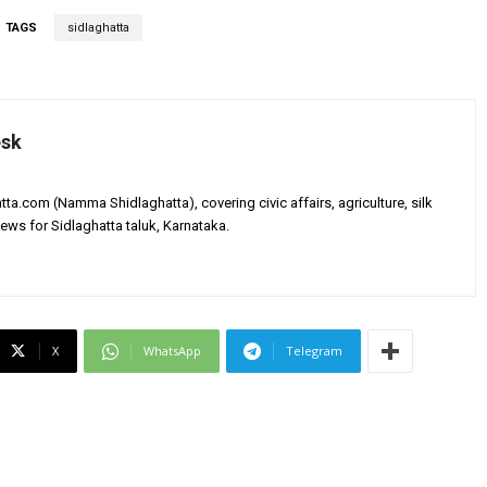
TAGS
sidlaghatta
esk
tta.com (Namma Shidlaghatta), covering civic affairs, agriculture, silk
ews for Sidlaghatta taluk, Karnataka.
X
WhatsApp
Telegram