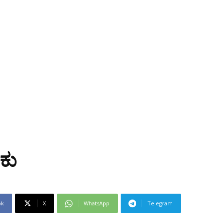
ೇಕು
ok
X
WhatsApp
Telegram