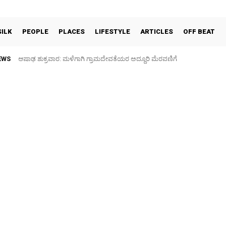
SILK
PEOPLE
PLACES
LIFESTYLE
ARTICLES
OFF BEAT
EWS
ಆಷಾಢ ಶುಕ್ರವಾರ: ಮಳೆಗಾಗಿ ಗ್ರಾಮದೇವತೆಯರ ಅದ್ದೂರಿ ಮೆರವಣಿಗೆ
ಫುಟ್‌ ಪಾತ್ ಒತ್ತುವರಿ ತೆರವಿಗೆ ಎರಡು ದಿನ ಗಡುವು: ಪೊಲೀಸ್ ಎಚ್ಚರಿಕೆ