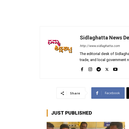
Sidlaghatta News D
http://www.sidlaghatta.com
The editorial desk of Sidlagha
trade, and local government n
Facebook
Share
JUST PUBLISHED