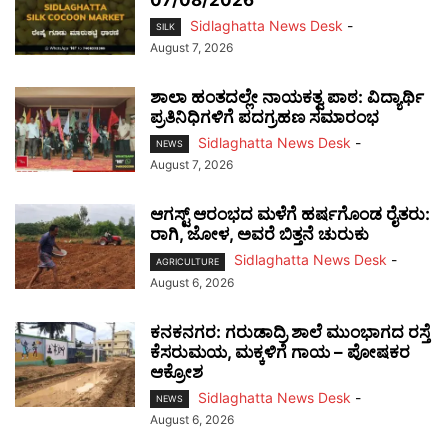
Sidlaghatta News Desk
-
SILK
August 7, 2026
ಶಾಲಾ ಹಂತದಲ್ಲೇ ನಾಯಕತ್ವ ಪಾಠ: ವಿದ್ಯಾರ್ಥಿ
ಪ್ರತಿನಿಧಿಗಳಿಗೆ ಪದಗ್ರಹಣ ಸಮಾರಂಭ
Sidlaghatta News Desk
-
NEWS
August 7, 2026
ಆಗಸ್ಟ್ ಆರಂಭದ ಮಳೆಗೆ ಹರ್ಷಗೊಂಡ ರೈತರು:
ರಾಗಿ, ಜೋಳ, ಅವರೆ ಬಿತ್ತನೆ ಚುರುಕು
Sidlaghatta News Desk
-
AGRICULTURE
August 6, 2026
ಕನಕನಗರ: ಗರುಡಾದ್ರಿ ಶಾಲೆ ಮುಂಭಾಗದ ರಸ್ತೆ
ಕೆಸರುಮಯ, ಮಕ್ಕಳಿಗೆ ಗಾಯ – ಪೋಷಕರ
ಆಕ್ರೋಶ
Sidlaghatta News Desk
-
NEWS
August 6, 2026