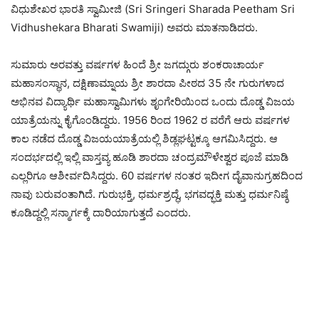
ವಿಧುಶೇಖರ ಭಾರತಿ ಸ್ವಾಮೀಜಿ (Sri Sringeri Sharada Peetham Sri
Vidhushekara Bharati Swamiji) ಅವರು ಮಾತನಾಡಿದರು.
ಸುಮಾರು ಅರವತ್ತು ವರ್ಷಗಳ ಹಿಂದೆ ಶ್ರೀ ಜಗದ್ಗುರು ಶಂಕರಾಚಾರ್ಯ
ಮಹಾಸಂಸ್ಥಾನ, ದಕ್ಷಿಣಾಮ್ನಾಯ ಶ್ರೀ ಶಾರದಾ ಪೀಠದ 35 ನೇ ಗುರುಗಳಾದ
ಅಭಿನವ ವಿದ್ಯಾರ್ಥಿ ಮಹಾಸ್ವಾಮಿಗಳು ಶೃಂಗೇರಿಯಿಂದ ಒಂದು ದೊಡ್ಡ ವಿಜಯ
ಯಾತ್ರೆಯನ್ನು ಕೈಗೊಂಡಿದ್ದರು. 1956 ರಿಂದ 1962 ರ ವರೆಗೆ ಆರು ವರ್ಷಗಳ
ಕಾಲ ನಡೆದ ದೊಡ್ಡ ವಿಜಯಯಾತ್ರೆಯಲ್ಲಿ ಶಿಡ್ಲಘಟ್ಟಕ್ಕೂ ಆಗಮಿಸಿದ್ದರು. ಆ
ಸಂದರ್ಭದಲ್ಲಿ ಇಲ್ಲಿ ವಾಸ್ತವ್ಯ ಹೂಡಿ ಶಾರದಾ ಚಂದ್ರಮೌಳೇಶ್ವರ ಪೂಜೆ ಮಾಡಿ
ಎಲ್ಲರಿಗೂ ಆಶೀರ್ವದಿಸಿದ್ದರು. 60 ವರ್ಷಗಳ ನಂತರ ಇದೀಗ ದೈವಾನುಗ್ರಹದಿಂದ
ನಾವು ಬರುವಂತಾಗಿದೆ. ಗುರುಭಕ್ತಿ, ಧರ್ಮಶ್ರದ್ಧೆ, ಭಗವದ್ಭಕ್ತಿ ಮತ್ತು ಧರ್ಮನಿಷ್ಠೆ
ಕೂಡಿದ್ದಲ್ಲಿ ಸನ್ಮಾರ್ಗಕ್ಕೆ ದಾರಿಯಾಗುತ್ತದೆ ಎಂದರು.