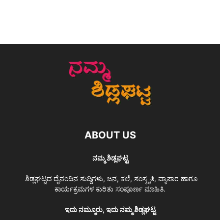
ABOUT US
ನಮ್ಮ ಶಿಡ್ಲಘಟ್ಟ
ಶಿಡ್ಲಘಟ್ಟದ ದೈನಂದಿನ ಸುದ್ದಿಗಳು, ಜನ, ಕಲೆ, ಸಂಸ್ಕೃತಿ, ವ್ಯಾಪಾರ ಹಾಗೂ
ಕಾರ್ಯಕ್ರಮಗಳ ಕುರಿತು ಸಂಪೂರ್ಣ ಮಾಹಿತಿ.
ಇದು ನಮ್ಮೂರು, ಇದು ನಮ್ಮ ಶಿಡ್ಲಘಟ್ಟ