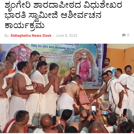
ಶೃಂಗೇರಿ ಶಾರದಾಪೀಠದ ವಿಧುಶೇಖರ
ಭಾರತಿ ಸ್ವಾಮೀಜಿ ಆಶೀರ್ವಚನ
ಕಾರ್ಯಕ್ರಮ
0
By
Sidlaghatta News Desk
-
June 6, 2022