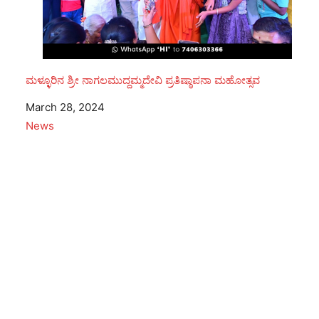
ಮಳ್ಳೂರಿನ ಶ್ರೀ ನಾಗಲಮುದ್ದಮ್ಮದೇವಿ ಪ್ರತಿಷ್ಠಾಪನಾ ಮಹೋತ್ಸವ
Date
March 28, 2024
In relation to
News