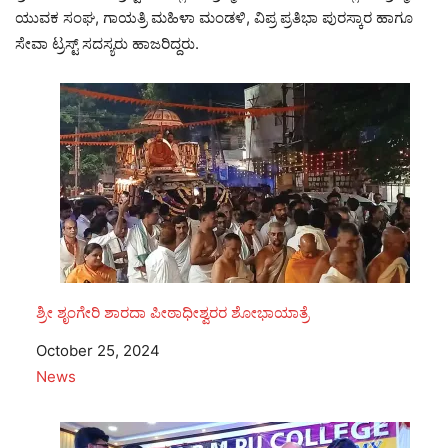
ಯುವಕ ಸಂಘ, ಗಾಯತ್ರಿ ಮಹಿಳಾ ಮಂಡಳಿ, ವಿಪ್ರ ಪ್ರತಿಭಾ ಪುರಸ್ಕಾರ ಹಾಗೂ
ಸೇವಾ ಟ್ರಸ್ಟ್ ಸದಸ್ಯರು ಹಾಜರಿದ್ದರು.
ಶ್ರೀ ಶೃಂಗೇರಿ ಶಾರದಾ ಪೀಠಾಧೀಶ್ವರರ ಶೋಭಾಯಾತ್ರೆ
Date
October 25, 2024
In relation to
News