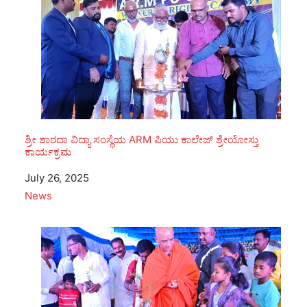
ಶ್ರೀ ಶಾರದಾ ವಿದ್ಯಾ ಸಂಸ್ಥೆಯ ARM ಪಿಯು ಕಾಲೇಜ್ ಶ್ರೇಯೋಸ್ತು
ಕಾರ್ಯಕ್ರಮ
Date
July 26, 2025
In relation to
News