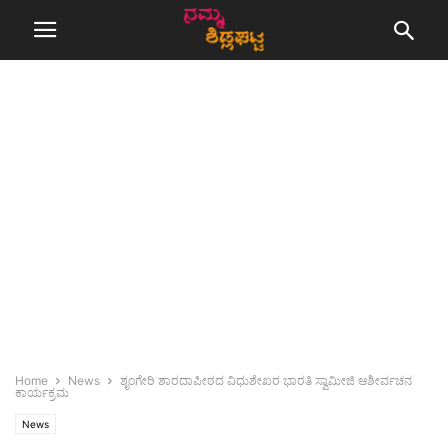
Home
News
ಶೃಂಗೇರಿ ಶಾರದಾಪೀಠದ ವಿಧುಶೇಖರ ಭಾರತಿ ಸ್ವಾಮೀಜಿ ಆಶೀರ್ವಚನ
ಕಾರ್ಯಕ್ರಮ
News