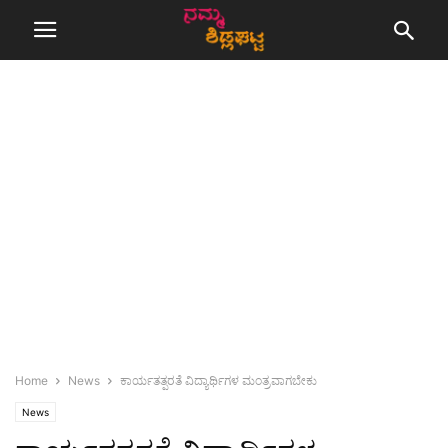
Home
News
ಕಾರ್ಯತತ್ಪರತೆ ವಿದ್ಯಾರ್ಥಿಗಳ ಮಂತ್ರವಾಗಬೇಕು
News