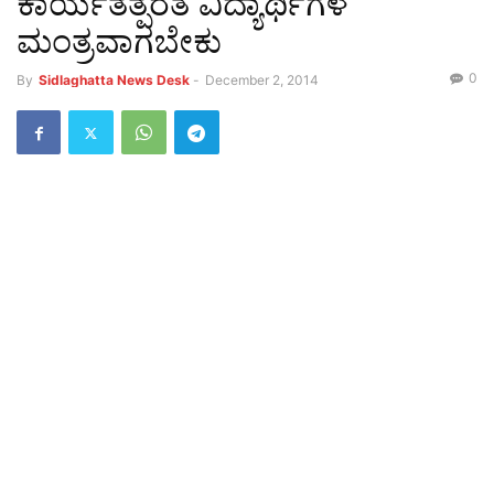
ಕಾರ್ಯತತ್ಪರತೆ ವಿದ್ಯಾರ್ಥಿಗಳ
ಮಂತ್ರವಾಗಬೇಕು
0
By
Sidlaghatta News Desk
-
December 2, 2014