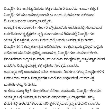
ವಿದ್ಯಾರ್ಥಿಗಳು ಅನಗತ್ಯ ವಿಷಯಗಳತ್ತ ಗಮನಹರಿಸಬಾರದು. ಕಾರ್ಯತತ್ಪರತೆ
ವಿದ್ಯಾರ್ಥಿಗಳ ಮೂಲಮಂತ್ರವಾಗಬೇಕು ಎಂದು ಪ್ರವಚನಕಾರ ತಳಗವಾರ
ಟಿ.ಎಲ್.ಆನಂದ್ ಅಭಿಪ್ರಾಯಪಟ್ಟರು.
ತಾಲ್ಲೂಕಿನ ಕುಂದಲಗುರ್ಕಿ ಸರ್ಕಾರಿ ಪ್ರೌಢಶಾಲೆಯ ಆವರಣದಲ್ಲಿ ಸೋಮವಾರ
ಏರ್ಪಡಿಸಲಾಗಿದ್ದ ಶೈಕ್ಷಣಿಕ ವೃತ್ತಿ ಮಾರ್ಗದರ್ಶನ ಶಿಬಿರದಲ್ಲಿ ವಿದ್ಯಾರ್ಥಿಗಳ
ಯಶಸ್ಸಿಗೆ ಸೂತ್ರಗಳು ಎಂಬ ವಿಷಯದಲ್ಲಿ ಅವರು ಉಪನ್ಯಾಸ ನೀಡಿದರು.
ವಿದ್ಯಾರ್ಥಿಗಳಿಗೆ ತಮ್ಮ ಕರ್ತವ್ಯದ ಅರಿವಿರಬೇಕು. ಉತ್ತಮ ಪ್ರಯತ್ನವಿಲ್ಲದೆ ಒಳ್ಳೆಯ
ಫಲಿತಾಂಶ ದೊರೆಯುವುದಿಲ್ಲ ಎಂಬುದನ್ನು ವಿದ್ಯಾರ್ಥಿಗಳು ಮನಗಾಣಬೇಕು.
ನಿರಂತರವಾದ ಅಧ್ಯಯನ ಮಾಡಿ, ಮುಂಬರುವ ಪರೀಕ್ಷೆಗಳನ್ನು ಆತ್ಮವಿಶ್ವಾಸ ದಿಂದ
ಎದುರಿಸಿ, ನಿಮ್ಮ ಪ್ರಯತ್ನಕ್ಕೆ ತಕ್ಕ ಪ್ರತಿಫಲ ಸಿಗುತ್ತದೆ. ಎಂದರು.
ಉಪನ್ಯಾಸದಲ್ಲಿ ಉದಾಹರಣೆ ಸಹಿತ ಹಲವಾರು ನಿದರ್ಶನಗಳನ್ನು ವಿದ್ಯಾರ್ಥಿಗಳಿಗೆ
ವಿವರಿಸಿದರು ಹಾಗೂ ವಿದ್ಯಾರ್ಥಿಗಳ ಓದಿಗೆ ಸಂಬಂಧಿಸಿದಂತೆ ಉಪಯುಕ್ತ
ಮಾಹಿತಿಗಳನ್ನು ನೀಡಿದರು.
ಶಾಲೆಯ ಮುಖ್ಯ ಶಿಕ್ಷಕಿ ರೋಸಲೀನ್ ಪೆರೇರಾ ಮಾತನಾಡಿ, ವಿದ್ಯಾರ್ಥಿ ಜೀವನದ
ಯಶಸ್ಸಿನ ಬಗ್ಗೆ ಉಪನ್ಯಾಸ ನೀಡಿರುವ ವಿಷಯವನ್ನು ವಿದ್ಯಾರ್ಥಿಗಳು ತಮ್ಮ
ಬದುಕಿನಲ್ಲಿ ಅಳವಡಿಸಿಕೊಂಡು ಪರೀಕ್ಷೆಗಳಲ್ಲಿ ಯಶಸ್ಸನ್ನು ಪಡೆಯಿರಿ ಎಂದರು.