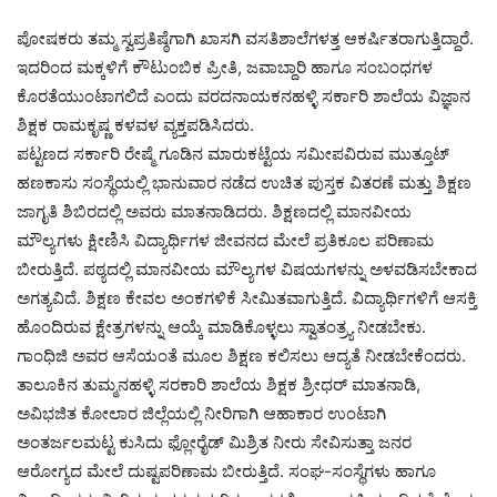
ಪೋಷಕರು ತಮ್ಮ ಸ್ವಪ್ರತಿಷ್ಠೆಗಾಗಿ ಖಾಸಗಿ ವಸತಿಶಾಲೆಗಳತ್ತ ಆಕರ್ಷಿತರಾಗುತ್ತಿದ್ದಾರೆ.
ಇದರಿಂದ ಮಕ್ಕಳಿಗೆ ಕೌಟುಂಬಿಕ ಪ್ರೀತಿ, ಜವಾಬ್ದಾರಿ ಹಾಗೂ ಸಂಬಂಧಗಳ
ಕೊರತೆಯುಂಟಾಗಲಿದೆ ಎಂದು ವರದನಾಯಕನಹಳ್ಳಿ ಸರ್ಕಾರಿ ಶಾಲೆಯ ವಿಜ್ಞಾನ
ಶಿಕ್ಷಕ ರಾಮಕೃಷ್ಣ ಕಳವಳ ವ್ಯಕ್ತಪಡಿಸಿದರು.
ಪಟ್ಟಣದ ಸರ್ಕಾರಿ ರೇಷ್ಮೆ ಗೂಡಿನ ಮಾರುಕಟ್ಟೆಯ ಸಮೀಪವಿರುವ ಮುತ್ತೂಟ್‌
ಹಣಕಾಸು ಸಂಸ್ಥೆಯಲ್ಲಿ ಭಾನುವಾರ ನಡೆದ ಉಚಿತ ಪುಸ್ತಕ ವಿತರಣೆ ಮತ್ತು ಶಿಕ್ಷಣ
ಜಾಗೃತಿ ಶಿಬಿರದಲ್ಲಿ ಅವರು ಮಾತನಾಡಿದರು. ಶಿಕ್ಷಣದಲ್ಲಿ ಮಾನವೀಯ
ಮೌಲ್ಯಗಳು ಕ್ಷೀಣಿಸಿ ವಿದ್ಯಾರ್ಥಿಗಳ ಜೀವನದ ಮೇಲೆ ಪ್ರತಿಕೂಲ ಪರಿಣಾಮ
ಬೀರುತ್ತಿದೆ. ಪಠ್ಯದಲ್ಲಿ ಮಾನವೀಯ ಮೌಲ್ಯಗಳ ವಿಷಯಗಳನ್ನು ಅಳವಡಿಸಬೇಕಾದ
ಅಗತ್ಯವಿದೆ. ಶಿಕ್ಷಣ ಕೇವಲ ಅಂಕಗಳಿಕೆ ಸೀಮಿತವಾಗುತ್ತಿದೆ. ವಿದ್ಯಾರ್ಥಿಗಳಿಗೆ ಆಸಕ್ತಿ
ಹೊಂದಿರುವ ಕ್ಷೇತ್ರಗಳನ್ನು ಆಯ್ಕೆ ಮಾಡಿಕೊಳ್ಳಲು ಸ್ವಾತಂತ್ರ್ಯ ನೀಡಬೇಕು.
ಗಾಂಧಿಜಿ ಅವರ ಆಸೆಯಂತೆ ಮೂಲ ಶಿಕ್ಷಣ ಕಲಿಸಲು ಆದ್ಯತೆ ನೀಡಬೇಕೆಂದರು.
ತಾಲೂಕಿನ ತುಮ್ಮನಹಳ್ಳಿ ಸರಕಾರಿ ಶಾಲೆಯ ಶಿಕ್ಷಕ ಶ್ರೀಧರ್ ಮಾತನಾಡಿ,
ಅವಿಭಜಿತ ಕೋಲಾರ ಜಿಲ್ಲೆಯಲ್ಲಿ ನೀರಿಗಾಗಿ ಆಹಾಕಾರ ಉಂಟಾಗಿ
ಅಂತರ್ಜಲಮಟ್ಟ ಕುಸಿದು ಫ್ಲೋರೈಡ್ ಮಿಶ್ರಿತ ನೀರು ಸೇವಿಸುತ್ತಾ ಜನರ
ಆರೋಗ್ಯದ ಮೇಲೆ ದುಷ್ಟಪರಿಣಾಮ ಬೀರುತ್ತಿದೆ. ಸಂಘ-ಸಂಸ್ಥೆಗಳು ಹಾಗೂ