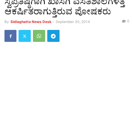
ಸ್ವಪ್ರತಿಷ್ಠೆಗಾಗಿ ಖಾಸಗಿ ವಸತಿಶಾಲೆಗಳತ್ತ
ಆಕರ್ಷಿತರಾಗುತ್ತಿರುವ ಪೋಷಕರು
0
By
Sidlaghatta News Desk
-
September 30, 2014