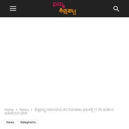
Home
News
ಶಿಡ್ಲಘಟ್ಟ ನಗರಸಭೆಯ ಕಸ ನಿರ್ವಹಣಾ ಘಟಕಕ್ಕೆ 11 ನೇ ವಾರ್ಡಿನ
ಮಹಿಳೆಯರ ಭೇಟಿ
News
Sidlaghatta