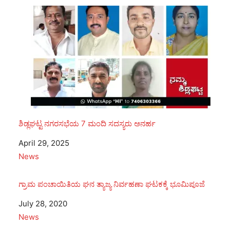
ಶಿಡ್ಲಘಟ್ಟ ನಗರಸಭೆಯ 7 ಮಂದಿ ಸದಸ್ಯರು ಅನರ್ಹ
Date
April 29, 2025
In relation to
News
ಗ್ರಾಮ ಪಂಚಾಯಿತಿಯ ಘನ ತ್ಯಾಜ್ಯ ನಿರ್ವಹಣಾ ಘಟಕಕ್ಕೆ ಭೂಮಿಪೂಜೆ
Date
July 28, 2020
In relation to
News