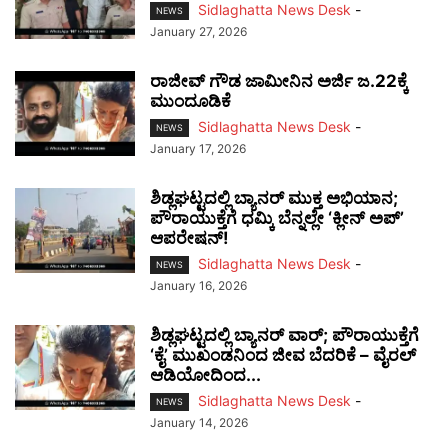
Sidlaghatta News Desk
-
NEWS
January 27, 2026
ರಾಜೀವ್ ಗೌಡ ಜಾಮೀನಿನ ಅರ್ಜಿ ಜ.22ಕ್ಕೆ
ಮುಂದೂಡಿಕೆ
Sidlaghatta News Desk
-
NEWS
January 17, 2026
ಶಿಡ್ಲಘಟ್ಟದಲ್ಲಿ ಬ್ಯಾನರ್ ಮುಕ್ತ ಅಭಿಯಾನ;
ಪೌರಾಯುಕ್ತೆಗೆ ಧಮ್ಕಿ ಬೆನ್ನಲ್ಲೇ ‘ಕ್ಲೀನ್ ಅಪ್’
ಆಪರೇಷನ್!
Sidlaghatta News Desk
-
NEWS
January 16, 2026
ಶಿಡ್ಲಘಟ್ಟದಲ್ಲಿ ಬ್ಯಾನರ್ ವಾರ್; ಪೌರಾಯುಕ್ತೆಗೆ
‘ಕೈ’ ಮುಖಂಡನಿಂದ ಜೀವ ಬೆದರಿಕೆ – ವೈರಲ್
ಆಡಿಯೋದಿಂದ...
Sidlaghatta News Desk
-
NEWS
January 14, 2026