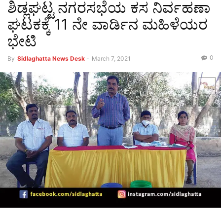
ಶಿಡ್ಲಘಟ್ಟ ನಗರಸಭೆಯ ಕಸ ನಿರ್ವಹಣಾ
ಘಟಕಕ್ಕೆ 11 ನೇ ವಾರ್ಡಿನ ಮಹಿಳೆಯರ
ಭೇಟಿ
0
By
Sidlaghatta News Desk
-
March 7, 2021