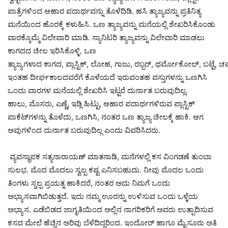
ಪಾತ್ರೆಗಳಿಂದ ಆಹಾರ ಪದಾರ್ಥವನ್ನು ತೊಳೆದಿಡಿ. ಹಸಿ ತ್ಯಾಜ್ಯವನ್ನು ಪ್ರತಿನಿತ್ಯ
ಮನೆಯಿಂದ ಹೊರಕ್ಕೆ ಕಳುಹಿಸಿ. ಒಣ ತ್ಯಾಜ್ಯವನ್ನು ಮನೆಯಲ್ಲಿ ಶೇಖರಿಸಿಕೊಂಡು
ವಾರಕ್ಕೊಮ್ಮೆ ವಿಲೇವಾರಿ ಮಾಡಿ. ಸ್ಯಾನಿಟರಿ ತ್ಯಾಜ್ಯವನ್ನು ವಿಲೇವಾರಿ ಮಾಡಲು
ಕಾಗದದ ಚೀಲ ಇರಿಸಿಕೊಳ್ಳಿ. ಒಣ
ತ್ಯಾಜ್ಯಗಳಾದ ಕಾಗದ, ಪ್ಲಾಸ್ಟಿಕ್, ಲೋಹ, ಗಾಜು, ರಬ್ಬರ್, ಥರ್ಮೋಕೋಲ್, ಬಟ್ಟೆ, ಚರ
ಇಂತಹ ದೀರ್ಘಕಾಲದವರೆಗೆ ಕೊಳೆಯದೆ ಇರುವಂತಹ ವಸ್ತುಗಳನ್ನು ಒಣಗಿಸಿ
ಒಂದು ವಾರಗಳ ಮನೆಯಲ್ಲಿ ಶೇಖರಿಸಿ ಇಟ್ಟರೆ ದುರ್ನಾತ ಬರುವುದಿಲ್ಲ.
ಹಾಲು, ಮೊಸರು, ಎಣ್ಣೆ, ಇಡ್ಲಿ ಹಿಟ್ಟು, ಆಹಾರ ಪದಾರ್ಥಗಳಿರುವ ಪ್ಲಾಸ್ಟಿಕ್
ಪಾಕೆಟ್‌ಗಳನ್ನು ತೊಳೆದು, ಒಣಗಿಸಿ, ನಂತರ ಒಣ ತ್ಯಾಜ್ಯ ಚೀಲಕ್ಕೆ ಹಾಕಿ. ಆಗ
ಅವುಗಳಿಂದ ದುರ್ನಾತ ಬರುವುದಿಲ್ಲ ಎಂದು ವಿವರಿಸಿದರು.
ವ್ಯವಸ್ಥಾಪಕ ಸತ್ಯನಾರಾಯಣ್ ಮಾತನಾಡಿ, ಮನೆಗಳಲ್ಲಿ ಕಸ ವಿಂಗಡಣೆ ತುಂಬಾ
ಸುಲಭ. ಮೊದ ಮೊದಲು ಸ್ವಲ್ಪ ಕಷ್ಟ ಎನಿಸಬಹುದು. ನೀವು ಮೊದಲ ಒಂದು
ತಿಂಗಳು ಸ್ಚಲ್ಪ ಪ್ರಯತ್ನ ಹಾಕಿದರೆ, ನಂತರ ಅದು ನಿಮಗೆ ಒಂದು
ಅಭ್ಯಾಸವಾಗಿಬಿಡುತ್ತದೆ. ಇದು ನಮ್ಮ ಊರನ್ನು ಉಳಿಸುವ ಒಂದು ಒಳ್ಳೆಯ
ಅಭ್ಯಾಸ. ಎಡೆಬಿಡದ ಜಾಗೃತಿಯಿಂದ ಅಲ್ಲಿನ ನಾಗರಿಕರಿಗೆ ಅವರು ಉತ್ಪಾದಿಸುವ
ಕಸದ ಮೇಲೆ ಹೆಚ್ಚಿನ ಅರಿವು ಬೆಳೆದಿದ್ದರಿಂದ. ಇಂದೋರ್ ಹಾಗೂ ಮೈಸೂರು ಅತಿ