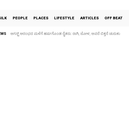
SILK
PEOPLE
PLACES
LIFESTYLE
ARTICLES
OFF BEAT
EWS
ಆಗಸ್ಟ್ ಆರಂಭದ ಮಳೆಗೆ ಹರ್ಷಗೊಂಡ ರೈತರು: ರಾಗಿ, ಜೋಳ, ಅವರೆ ಬಿತ್ತನೆ ಚುರುಕು