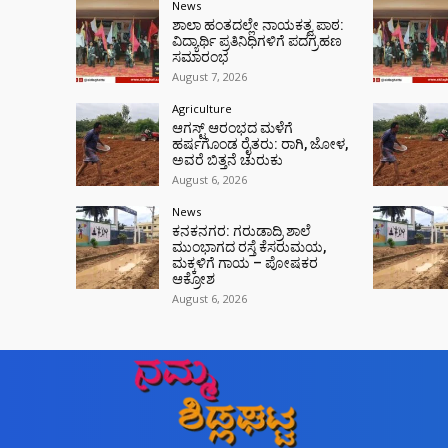
News
ಶಾಲಾ ಹಂತದಲ್ಲೇ ನಾಯಕತ್ವ ಪಾಠ:
ವಿದ್ಯಾರ್ಥಿ ಪ್ರತಿನಿಧಿಗಳಿಗೆ ಪದಗ್ರಹಣ
ಸಮಾರಂಭ
August 7, 2026
Agriculture
ಆಗಸ್ಟ್ ಆರಂಭದ ಮಳೆಗೆ
ಹರ್ಷಗೊಂಡ ರೈತರು: ರಾಗಿ, ಜೋಳ,
ಅವರೆ ಬಿತ್ತನೆ ಚುರುಕು
August 6, 2026
News
ಕನಕನಗರ: ಗರುಡಾದ್ರಿ ಶಾಲೆ
ಮುಂಭಾಗದ ರಸ್ತೆ ಕೆಸರುಮಯ,
ಮಕ್ಕಳಿಗೆ ಗಾಯ – ಪೋಷಕರ
ಆಕ್ರೋಶ
August 6, 2026