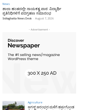
News
ಶಾಲಾ ಹಂತದಲ್ಲೇ ನಾಯಕತ್ವ ಪಾಠ: ವಿದ್ಯಾರ್ಥಿ
ಪ್ರತಿನಿಧಿಗಳಿಗೆ ಪದಗ್ರಹಣ ಸಮಾರಂಭ
Sidlaghatta News Desk
-
August 7, 2026
- Advertisement -
Agriculture
ಆಗಸ್ಟ್ ಆರಂಭದ ಮಳೆಗೆ ಹರ್ಷಗೊಂಡ