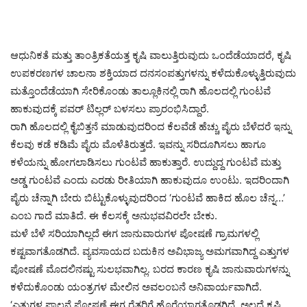
ಆಧುನಿಕತೆ ಮತ್ತು ತಾಂತ್ರಿಕತೆಯತ್ತ ಕೃಷಿ ವಾಲುತ್ತಿರುವುದು ಒಂದೆಡೆಯಾದರೆ, ಕೃಷಿ
ಉಪಕರಣಗಳ ಚಾಲನಾ ಶಕ್ತಿಯಾದ ದನಸಂಪತ್ತುಗಳನ್ನು ಕಳೆದುಕೊಳ್ಳುತ್ತಿರುವುದು
ಮತ್ತೊಂದೆಡೆಯಾಗಿ ಸೇರಿಕೊಂಡು ತಾಲ್ಲೂಕಿನಲ್ಲಿ ರಾಗಿ ಹೊಲದಲ್ಲಿ ಗುಂಟವೆ
ಹಾಕುವುದಕ್ಕೆ ಪವರ್‌ ಟಿಲ್ಲರ್‌ ಬಳಸಲು ಪ್ರಾರಂಭಿಸಿದ್ದಾರೆ.
ರಾಗಿ ಹೊಲದಲ್ಲಿ ಕೈಬಿತ್ತನೆ ಮಾಡುವುದರಿಂದ ಕೆಲವೆಡೆ ಹೆಚ್ಚು ಪೈರು ಬೆಳೆದರೆ ಇನ್ನು
ಕೆಲವು ಕಡೆ ಕಡಿಮೆ ಪೈರು ಮೊಳೆತಿರುತ್ತದೆ. ಇವನ್ನು ಸರಿದೂಗಿಸಲು ಹಾಗೂ
ಕಳೆಯನ್ನು ಹೋಗಲಾಡಿಸಲು ಗುಂಟವೆ ಹಾಕುತ್ತಾರೆ. ಉದ್ದುದ್ದ ಗುಂಟವೆ ಮತ್ತು
ಅಡ್ಡ ಗುಂಟವೆ ಎಂದು ಎರಡು ರೀತಿಯಾಗಿ ಹಾಕುವುದೂ ಉಂಟು. ಇದರಿಂದಾಗಿ
ಪೈರು ಚೆನ್ನಾಗಿ ಬೇರು ಬಿಟ್ಟುಕೊಳ್ಳುವುದರಿಂದ ‘ಗುಂಟವೆ ಹಾಕಿದ ಹೊಲ ಚೆನ್ನ…’
ಎಂಬ ಗಾದೆ ಮಾತಿದೆ. ಈ ಕೆಲಸಕ್ಕೆ ಅನುಭವವಿರಲೇ ಬೇಕು.
ಮಳೆ ಬೆಳೆ ಸರಿಯಾಗಿಲ್ಲದೆ ಈಗ ಜಾನುವಾರುಗಳ ಪೋಷಣೆ ಗ್ರಾಮಗಳಲ್ಲಿ
ಕಷ್ಟವಾಗತೊಡಗಿದೆ. ವ್ಯವಸಾಯದ ಬದುಕಿನ ಅವಿಭಾಜ್ಯ ಅಮಗವಾಗಿದ್ದ ಎತ್ತುಗಳ
ಪೋಷಣೆ ಮೊದಲಿನಷ್ಟು ಸುಲಭವಾಗಿಲ್ಲ. ಬರದ ಕಾರಣ ಕೃಷಿ ಜಾನುವಾರುಗಳನ್ನು
ಕಳೆದುಕೊಂಡು ಯಂತ್ರಗಳ ಮೇಲಿನ ಅವಲಂಬನೆ ಅನಿವಾರ್ಯವಾಗಿದೆ.
‘ಎತ್ತುಗಳ ಪಾಲನೆ ಪೋಷಣೆ ಈಗ ರೈತರಿಗೆ ಹೊರೆಯಾಗತೊಡಗಿದೆ. ಅಲ್ಲದೆ ಕೃಷಿ