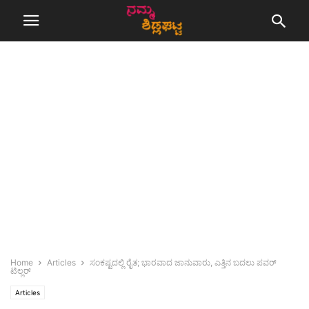
Home
Articles
ಸಂಕಷ್ಟದಲ್ಲಿ ರೈತ; ಭಾರವಾದ ಜಾನುವಾರು, ಎತ್ತಿನ ಬದಲು ಪವರ್‌
ಟಿಲ್ಲರ್‌
Articles