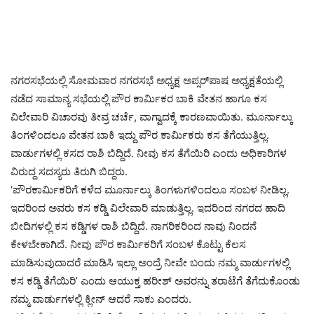
ನಗರಸಭೆಯಲ್ಲಿ ಸೋಮವಾರ ನಗರಸಭೆ ಅಧ್ಯಕ್ಷ ಅಪ್ಸರ್‌ಪಾಷ ಅಧ್ಯಕ್ಷತೆಯಲ್ಲಿ
ನಡೆದ ಸಾಮಾನ್ಯ ಸಭೆಯಲ್ಲಿ ಪೌರ ಕಾರ್ಮಿಕರ ಬಾಕಿ ವೇತನ ಹಾಗೂ ಕಸ
ವಿಲೇವಾರಿ ವಿಚಾರವು ತೀವ್ರ ಚರ್ಚೆ, ವಾಗ್ವಾದಕ್ಕೆ ಕಾರಣವಾಯಿತು. ಮೂರ್ನಾಲ್ಕು
ತಿಂಗಳಿಂದಲೂ ವೇತನ ಬಾಕಿ ಇದ್ದು ಪೌರ ಕಾರ್ಮಿಕರು ಕಸ ತೆಗೆಯುತ್ತಿಲ್ಲ.
ವಾರ್ಡುಗಳಲ್ಲಿ ಕಸದ ರಾಶಿ ಬಿದ್ದಿದೆ. ನೀವು ಕಸ ತೆಗೆಯಿರಿ ಎಂದು ಅಧಿಕಾರಿಗಳ
ವಿರುದ್ದ ಸದಸ್ಯರು ತಿರುಗಿ ಬಿದ್ದರು.
‘ಪೌರಕಾರ್ಮಿಕರಿಗೆ ಕಳೆದ ಮೂರ್ನಾಲ್ಕು ತಿಂಗಳುಗಳಿಂದಲೂ ಸಂಬಳ ನೀಡಿಲ್ಲ.
ಇದರಿಂದ ಅವರು ಕಸ ಕಡ್ಡಿ ವಿಲೇವಾರಿ ಮಾಡುತ್ತಿಲ್ಲ. ಇದರಿಂದ ನಗರದ ಹಾದಿ
ಬೀದಿಗಳಲ್ಲಿ ಕಸ ಕಡ್ಡಿಗಳ ರಾಶಿ ಬಿದ್ದಿದೆ. ನಾಗರಿಕರಿಂದ ನಾವು ನಿಂದನೆ
ಕೇಳಬೇಕಾಗಿದೆ. ನೀವು ಪೌರ ಕಾರ್ಮಿಕರಿಗೆ ಸಂಬಳ ಕೊಟ್ಟು ಕೆಲಸ
ಮಾಡಿಸುವುದಾದರೆ ಮಾಡಿಸಿ ಇಲ್ಲಾ ಅಂದ್ರೆ ನೀವೇ ಬಂದು ನಮ್ಮ ವಾರ್ಡುಗಳಲ್ಲಿ
ಕಸ ಕಡ್ಡಿ ತೆಗೆಯಿರಿ’ ಎಂದು ಆಯುಕ್ತ ಹರೀಶ್‌ ಅವರನ್ನು ತರಾಟೆಗೆ ತೆಗೆದುಕೊಂಡು
ನಮ್ಮ ವಾರ್ಡುಗಳಲ್ಲಿ ಕ್ಲೀನ್ ಆದರೆ ಸಾಕು ಎಂದರು.