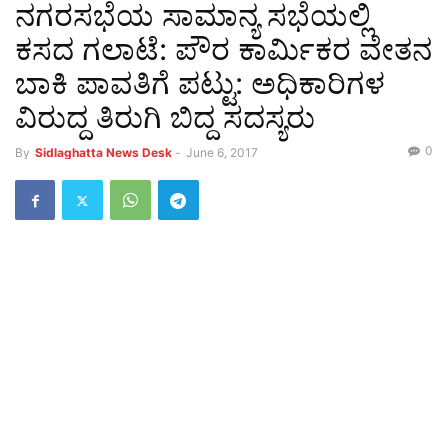
ನಗರಸಭೆಯ ಸಾಮಾನ್ಯ ಸಭೆಯಲ್ಲಿ
ಕಸದ ಗಲಾಟೆ: ಪೌರ ಕಾರ್ಮಿಕರ ವೇತನ
ಬಾಕಿ ಪಾವತಿಗೆ ಪಟ್ಟು: ಅಧಿಕಾರಿಗಳ
ವಿರುದ್ದ ತಿರುಗಿ ಬಿದ್ದ ಸದಸ್ಯರು
0
By
Sidlaghatta News Desk
-
June 6, 2017