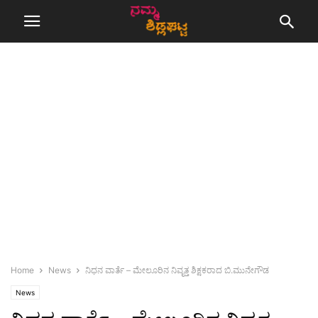
Home
News
ನಿಧನ ವಾರ್ತೆ – ಮೇಲೂರಿನ ನಿವೃತ್ತ ಶಿಕ್ಷಕರಾದ ಬಿ.ಮುನೇಗೌಡ
News