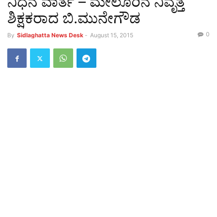
ನಿಧನ ವಾರ್ತೆ – ಮೇಲೂರಿನ ನಿವೃತ್ತ
ಶಿಕ್ಷಕರಾದ ಬಿ.ಮುನೇಗೌಡ
0
By
Sidlaghatta News Desk
-
August 15, 2015