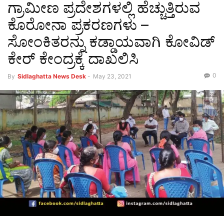
ಗ್ರಾಮೀಣ ಪ್ರದೇಶಗಳಲ್ಲಿ ಹೆಚ್ಚುತ್ತಿರುವ
ಕೊರೋನಾ ಪ್ರಕರಣಗಳು –
ಸೋಂಕಿತರನ್ನು ಕಡ್ಡಾಯವಾಗಿ ಕೋವಿಡ್
ಕೇರ್ ಕೇಂದ್ರಕ್ಕೆ ದಾಖಲಿಸಿ
0
By
Sidlaghatta News Desk
-
May 23, 2021