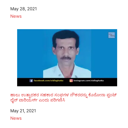
Date
May 28, 2021
In relation to
News
ಹಾಲು ಉತ್ಪಾದಕರ ಸಹಕಾರ ಸಂಘಗಳ ನೌಕರರನ್ನು ಕೊರೋನಾ ಫ್ರಂಟ್
ಲೈನ್ ವಾರಿಯರ್ಸ್ ಎಂದು ಪರಿಗಣಿಸಿ
Date
May 21, 2021
In relation to
News