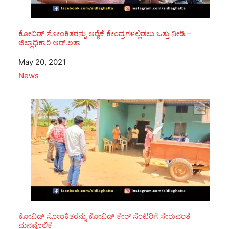
ಕೋವಿಡ್ ಸೋಂಕಿತರನ್ನು ಆರೈಕೆ ಕೇಂದ್ರಗಳಲ್ಲಿಡಲು ಒತ್ತು ನೀಡಿ –
ಜಿಲ್ಲಾಧಿಕಾರಿ ಆರ್.ಲತಾ
Date
May 20, 2021
In relation to
News
ಕೋವಿಡ್ ಸೋಂಕಿತರನ್ನು ಕೋವಿಡ್ ಕೇರ್ ಸೆಂಟರಿಗೆ ಸೇರುವಂತೆ
ಮನವೊಲಿಕೆ