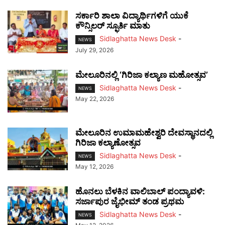
ಸರ್ಕಾರಿ ಶಾಲಾ ವಿದ್ಯಾರ್ಥಿಗಳಿಗೆ ಯುಕೆ
ಕೌನ್ಸಿಲರ್ ಸ್ಫೂರ್ತಿ ಮಾತು
Sidlaghatta News Desk
-
NEWS
July 29, 2026
ಮೇಲೂರಿನಲ್ಲಿ ‘ಗಿರಿಜಾ ಕಲ್ಯಾಣ ಮಹೋತ್ಸವ’
Sidlaghatta News Desk
-
NEWS
May 22, 2026
ಮೇಲೂರಿನ ಉಮಾಮಹೇಶ್ವರಿ ದೇವಸ್ಥಾನದಲ್ಲಿ
ಗಿರಿಜಾ ಕಲ್ಯಾಣೋತ್ಸವ
Sidlaghatta News Desk
-
NEWS
May 12, 2026
ಹೊನಲು ಬೆಳಕಿನ ವಾಲಿಬಾಲ್ ಪಂದ್ಯಾವಳಿ:
ಸರ್ಜಾಪುರ ಜೈಭೀಮ್ ತಂಡ ಪ್ರಥಮ
Sidlaghatta News Desk
-
NEWS