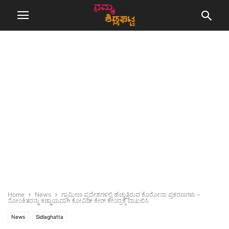
Home
News
ಗ್ರಾಮೀಣ ಪ್ರದೇಶಗಳಲ್ಲಿ ಹೆಚ್ಚುತ್ತಿರುವ ಕೊರೋನಾ ಪ್ರಕರಣಗಳು –
ಸೋಂಕಿತರನ್ನು ಕಡ್ಡಾಯವಾಗಿ ಕೋವಿಡ್ ಕೇರ್ ಕೇಂದ್ರಕ್ಕೆ ದಾಖಲಿಸಿ
News
Sidlaghatta