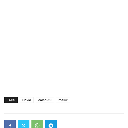
TAGS
Covid
covid-19
melur