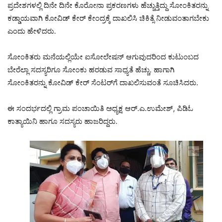
ಪ್ರದೇಶಗಳಲ್ಲಿ ದಿನೇ ದಿನೇ ಕೊರೋನಾ ಪ್ರಕರಣಗಳು ಹೆಚ್ಚುತ್ತಿದ್ದು ಸೋಂಕಿತರನ್ನು
ಕಡ್ಡಾಯವಾಗಿ ಕೋವಿಡ್ ಕೇರ್ ಕೇಂದ್ರಕ್ಕೆ ದಾಖಲಿಸಿ ಚಿಕಿತ್ಸೆ ನೀಡುವಂತಾಗಬೇಕು
ಎಂದು ಹೇಳಿದರು.
ಸೋಂಕಿತರು ಮನೆಯಲ್ಲಿಯೇ ಐಸೋಲೇಷನ್ ಆಗುವುದರಿಂದ ಕುಟುಂಬದ
ಬೇರೆಲ್ಲಾ ಸದಸ್ಯರಿಗೂ ಸೋಂಕು ಹರಡುವ ಸಾಧ್ಯತೆ ಹೆಚ್ಚು. ಹಾಗಾಗಿ
ಸೋಂಕಿತರನ್ನು ಕೋವಿಡ್ ಕೇರ್ ಸೆಂಟರ್‌ಗೆ ದಾಖಲಿಸುವಂತೆ ಸೂಚಿಸಿದರು.
ಈ ಸಂದರ್ಭದಲ್ಲಿ ಗ್ರಾಮ ಪಂಚಾಯಿತಿ ಅಧ್ಯಕ್ಷ ಆರ್.ಎ.ಉಮೇಶ್, ಪಿಡಿಓ
ಕಾತ್ಯಾಯಿನಿ ಹಾಗೂ ಸದಸ್ಯರು ಹಾಜರಿದ್ದರು.