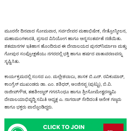
ಮೂರನೇ ದಿನವಾದ ಸೋಮವಾರ, ಸರ್ವದೇವರ ಮಹಾಭಿಷೇಕ, ನೇತ್ರೋನ್ಮೀಲನ,
ಮಹಾಮಂಗಳಾರತಿ, ಪ್ರಸಾದ ವಿನಿಯೋಗ ಹಾಗೂ ಅನ್ನಸಂತರ್ಪಣೆ ನಡೆಯಿತು.
ಶತಮಾನಗಳ ಇತಿಹಾಸ ಹೊಂದಿರುವ ಈ ದೇವಾಲಯದ ಪುನರ್‌ನಿರ್ಮಾಣ ಮತ್ತು
ಗೋಪುರ ಸಂಪ್ರೋಕ್ಷಣೆಯು ನಗರದಲ್ಲಿ ಭಕ್ತಿ ಹಾಗೂ ಹರ್ಷದ ವಾತಾವರಣವನ್ನು
ಸೃಷ್ಟಿಸಿತು.
ಕಾರ್ಯಕ್ರಮದಲ್ಲಿ ಸಂಸದ ಎಂ. ಮಲ್ಲೇಶಬಾಬು, ಶಾಸಕ ಬಿ.ಎನ್. ರವಿಕುಮಾರ್,
ಕಾಂಗ್ರೆಸ್ ಮುಖಂಡರು ಡಾ. ಎಂ. ಶಶಿಧರ್, ಆಂಜಿನಪ್ಪ (ಪುಟ್ಟು), ಬಿ.ವಿ.
ರಾಜೀವ್‌ಗೌಡ, ತಹಶೀಲ್ದಾರ್ ಗಗನಸಿಂಧೂ ಹಾಗೂ ಶ್ರೀಸೋಮೇಶ್ವರಸ್ವಾಮಿ
ದೇವಾಲಯಾಭಿವೃದ್ದಿ ಸಮಿತಿ ಅಧ್ಯಕ್ಷ ಎ. ನಾಗರಾಜ್ ಸೇರಿದಂತೆ ಅನೇಕ ಗಣ್ಯರು
ಹಾಗೂ ಭಕ್ತರು ಪಾಲ್ಗೊಂಡಿದ್ದರು.