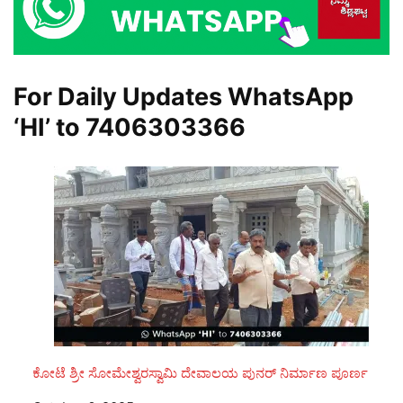
For Daily Updates WhatsApp
‘HI’ to
7406303366
ಕೋಟೆ ಶ್ರೀ ಸೋಮೇಶ್ವರಸ್ವಾಮಿ ದೇವಾಲಯ ಪುನರ್‌ ನಿರ್ಮಾಣ ಪೂರ್ಣ