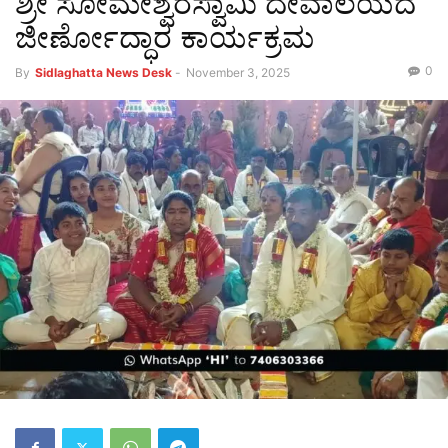
ಶ್ರೀ ಸೋಮೇಶ್ವರಸ್ವಾಮಿ ದೇವಾಲಯದ
ಜೀರ್ಣೋದ್ಧಾರ ಕಾರ್ಯಕ್ರಮ
0
By
Sidlaghatta News Desk
-
November 3, 2025