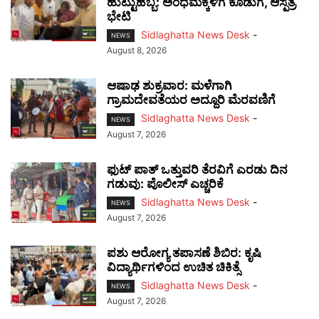
ಹುಟ್ಟುಹಬ್ಬ: ಅಂಧಮಕ್ಕಳಿಗೆ ಕೊಡುಗೆ, ಆಸ್ಪತ್ರೆ
ಭೇಟಿ
Sidlaghatta News Desk
-
NEWS
August 8, 2026
ಆಷಾಢ ಶುಕ್ರವಾರ: ಮಳೆಗಾಗಿ
ಗ್ರಾಮದೇವತೆಯರ ಅದ್ದೂರಿ ಮೆರವಣಿಗೆ
Sidlaghatta News Desk
-
NEWS
August 7, 2026
ಫುಟ್‌ ಪಾತ್ ಒತ್ತುವರಿ ತೆರವಿಗೆ ಎರಡು ದಿನ
ಗಡುವು: ಪೊಲೀಸ್ ಎಚ್ಚರಿಕೆ
Sidlaghatta News Desk
-
NEWS
August 7, 2026
ಪಶು ಆರೋಗ್ಯ ತಪಾಸಣೆ ಶಿಬಿರ: ಕೃಷಿ
ವಿದ್ಯಾರ್ಥಿಗಳಿಂದ ಉಚಿತ ಚಿಕಿತ್ಸೆ
Sidlaghatta News Desk
-
NEWS
August 7, 2026