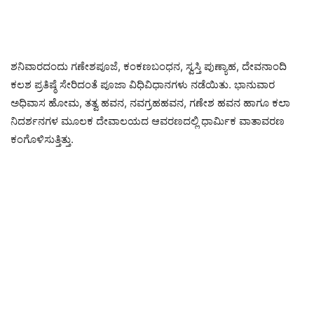
ಶನಿವಾರದಂದು ಗಣೇಶಪೂಜೆ, ಕಂಕಣಬಂಧನ, ಸ್ವಸ್ತಿ ಪುಣ್ಯಾಹ, ದೇವನಾಂದಿ
ಕಲಶ ಪ್ರತಿಷ್ಠೆ ಸೇರಿದಂತೆ ಪೂಜಾ ವಿಧಿವಿಧಾನಗಳು ನಡೆಯಿತು. ಭಾನುವಾರ
ಅಧಿವಾಸ ಹೋಮ, ತತ್ವ ಹವನ, ನವಗ್ರಹಹವನ, ಗಣೇಶ ಹವನ ಹಾಗೂ ಕಲಾ
ನಿದರ್ಶನಗಳ ಮೂಲಕ ದೇವಾಲಯದ ಆವರಣದಲ್ಲಿ ಧಾರ್ಮಿಕ ವಾತಾವರಣ
ಕಂಗೊಳಿಸುತ್ತಿತ್ತು.