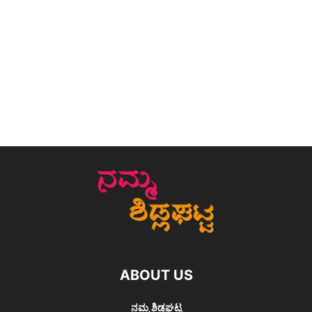
ABOUT US
ನಮ್ಮ ಶಿಡ್ಲಘಟ್ಟ