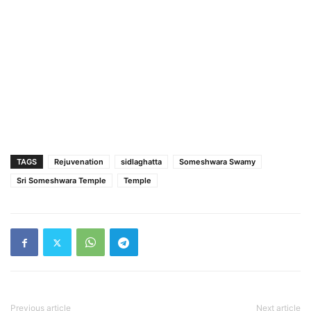
TAGS
Rejuvenation
sidlaghatta
Someshwara Swamy
Sri Someshwara Temple
Temple
Previous article
Next article