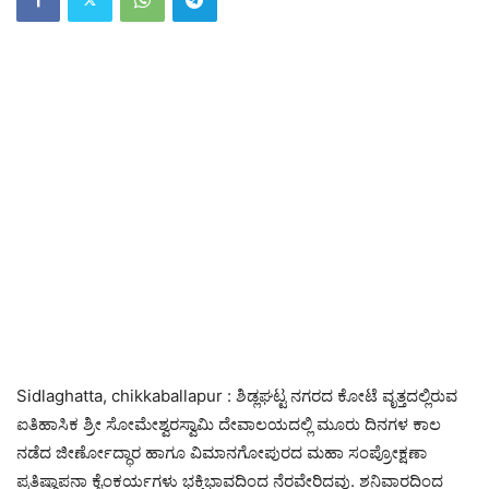
Sidlaghatta, chikkaballapur : ಶಿಡ್ಲಘಟ್ಟ ನಗರದ ಕೋಟೆ ವೃತ್ತದಲ್ಲಿರುವ
ಐತಿಹಾಸಿಕ ಶ್ರೀ ಸೋಮೇಶ್ವರಸ್ವಾಮಿ ದೇವಾಲಯದಲ್ಲಿ ಮೂರು ದಿನಗಳ ಕಾಲ
ನಡೆದ ಜೀರ್ಣೋದ್ಧಾರ ಹಾಗೂ ವಿಮಾನಗೋಪುರದ ಮಹಾ ಸಂಪ್ರೋಕ್ಷಣಾ
ಪ್ರತಿಷ್ಠಾಪನಾ ಕೈಂಕರ್ಯಗಳು ಭಕ್ತಿಭಾವದಿಂದ ನೆರವೇರಿದವು. ಶನಿವಾರದಿಂದ