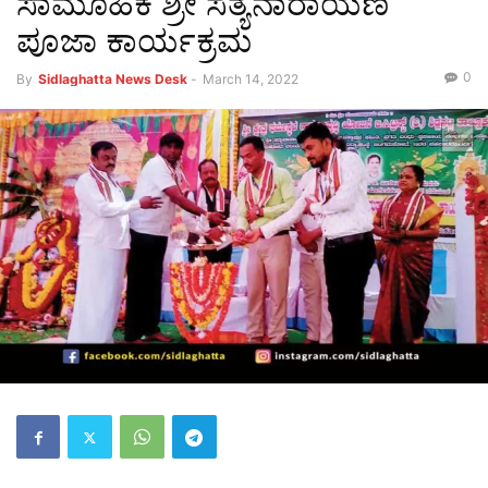
ಸಾಮೂಹಿಕ ಶ್ರೀ ಸತ್ಯನಾರಾಯಣ
ಪೂಜಾ ಕಾರ್ಯಕ್ರಮ
0
By
Sidlaghatta News Desk
-
March 14, 2022