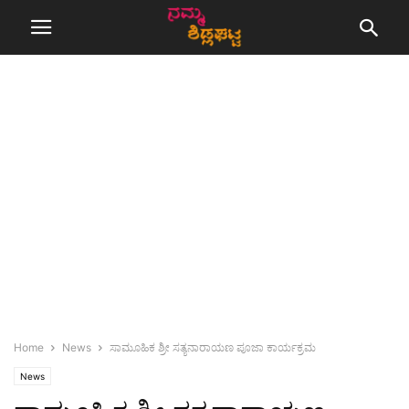
Home
News
ಸಾಮೂಹಿಕ ಶ್ರೀ ಸತ್ಯನಾರಾಯಣ ಪೂಜಾ ಕಾರ್ಯಕ್ರಮ
News