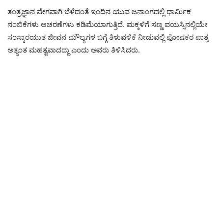
ತಂತ್ರಜ್ಞಾನ ವೇಗವಾಗಿ ಬೆಳೆದಂತೆ ಇಂದಿನ ಯುವ ಜನಾಂಗದಲ್ಲಿ ಧಾರ್ಮಿಕ
ನಂಬಿಕೆಗಳು ಆಚರಣೆಗಳು ಕಡಿಮೆಯಾಗುತ್ತಿದೆ. ಮಕ್ಕಳಿಗೆ ಸಣ್ಣ ವಯಸ್ಸಿನಲ್ಲಿಯೇ
ಸಂಸ್ಕಾರಯುತ ಜೀವನ ಮೌಲ್ಯಗಳ ಬಗ್ಗೆ ತಿಳುವಳಿಕೆ ನೀಡುವಲ್ಲಿ ಫೋಷಕರ ಪಾತ್ರ
ಅತ್ಯಂತ ಮಹತ್ವವಾದದ್ದು ಎಂದು ಅವರು ತಿಳಿಸಿದರು.