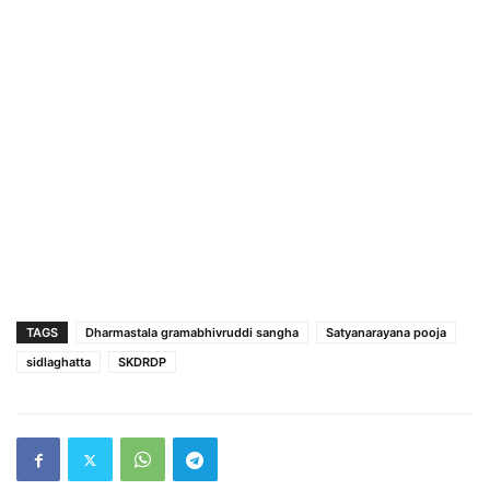
TAGS
Dharmastala gramabhivruddi sangha
Satyanarayana pooja
sidlaghatta
SKDRDP