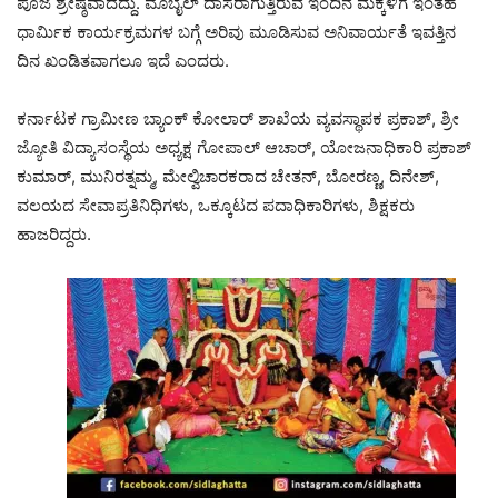
ಪೂಜೆ ಶ್ರೇಷ್ಠವಾದದ್ದು. ಮೊಬೈಲ್ ದಾಸರಾಗುತ್ತಿರುವ ಇಂದಿನ ಮಕ್ಕಳಿಗೆ ಇಂತಹ
ಧಾರ್ಮಿಕ ಕಾರ್ಯಕ್ರಮಗಳ ಬಗ್ಗೆ ಅರಿವು ಮೂಡಿಸುವ ಅನಿವಾರ್ಯತೆ ಇವತ್ತಿನ
ದಿನ ಖಂಡಿತವಾಗಲೂ ಇದೆ ಎಂದರು.
ಕರ್ನಾಟಕ ಗ್ರಾಮೀಣ ಬ್ಯಾಂಕ್ ಕೋಲಾರ್ ಶಾಖೆಯ ವ್ಯವಸ್ಥಾಪಕ ಪ್ರಕಾಶ್, ಶ್ರೀ
ಜ್ಯೋತಿ ವಿದ್ಯಾಸಂಸ್ಥೆಯ ಅಧ್ಯಕ್ಷ ಗೋಪಾಲ್ ಆಚಾರ್, ಯೋಜನಾಧಿಕಾರಿ ಪ್ರಕಾಶ್
ಕುಮಾರ್, ಮುನಿರತ್ನಮ್ಮ, ಮೇಲ್ವಿಚಾರಕರಾದ ಚೇತನ್, ಬೋರಣ್ಣ, ದಿನೇಶ್,
ವಲಯದ ಸೇವಾಪ್ರತಿನಿಧಿಗಳು, ಒಕ್ಕೂಟದ ಪದಾಧಿಕಾರಿಗಳು, ಶಿಕ್ಷಕರು
ಹಾಜರಿದ್ದರು.