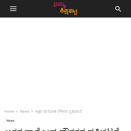
Home
News
ಅಕ್ಷರ ದಾಸೋಹ ನೌಕರರ ಪ್ರತಿಭಟನೆ
News