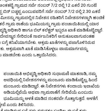
 ಅಂಕತಟ್ಟಿ ಗ್ರಾಮದ ಸರ್ವೆ ನಂಬರ್ 7/2 ರಲ್ಲಿ 12 ಎಕರೆ 20 ಗುಂಟೆ
ಡಪ್ಪ ಬಿನ್ ಬಚ್ಚಪ್ಪ ಎಂಬುವವರಿಗೆ ಸರ್ವೆ ನಂಬರ್ 7/2 ರಲ್ಲಿ 2.30 ಎಕರೆ
ೀನನ್ನು ಗ್ರಾಮದಲ್ಲಿನ ನಿವೇಶನ ರಹಿತರಿಗೆ ನಿವೇಶನಗಳನ್ನಾಗಿ ಹಂಚಿಕೆ
ಂದು ಎಕರೆ ಗ್ರಾಮ ಠಾಣೆಯ ಭೂಮಿಯನ್ನು ಗ್ರಾಮ ಪಂಚಾಯಿತಿಯಲ್ಲಿ ಯಾರ
ಧಿ ಅಧಿಕಾರಿ ಹಾಗೂ ಬಿಲ್ ಕಲೆಕ್ಟರ್ ಇಬ್ಬರೂ ಖಾತೆ ಮಾಡಿಕೊಟ್ಟಿದ್ದಾರೆ.
ಾಲೆ, ದೇವಸ್ಥಾನ ಸೇರಿದಂತೆ ಸಾರ್ವಜನಿಕರಿಗೆ ಅನುಕೂಲವಾಗುವಂತಹ
 ಬಗ್ಗೆ ತನಿಖೆಯಾಗಬೇಕು. ಅಕ್ರಮ ಖಾತೆಗಳನ್ನು ವಜಾಗೊಳಿಸಿರುವ
ು. ಅಕ್ರಮವಾಗಿ ಖಾತೆ ಮಾಡಿಸಿಕೊಳ್ಳಲು ವಾಮಮಾರ್ಗವನ್ನು
ಲು ಮಾಡಬೇಕು ಎಂದು ಒತ್ತಾಯಿಸಿದರು.
ಪಂಚಾಯಿತಿ ಅಭಿವೃದ್ಧಿ ಅಧಿಕಾರಿ ಸುಧಾಮಣಿ ಮಾತನಾಡಿ, ನಮ್ಮ
ಅವಧಿಯಲ್ಲಿ ನಿವೇಶನಗಳನ್ನು ಮಂಜೂರು ಮಾಡಿಕೊಟ್ಟಿಲ್ಲ, ಹಿಂದೆ
ಮಂಜೂರು ಮಾಡಿದ್ದಾರೆ. ಈ ನಿವೇಶನಗಳು ಕಂದಾಯ ಇಲಾಖೆಯ
ಅಡಿಯಲ್ಲಿವೆಯೆ ಅಥವಾ ಗ್ರಾಮಠಾಣೆಗೆ ಸೇರಿವೆಯೆ ಎಂಬುದು
ಭೂಮಿಯನ್ನು ಅಳತೆ ಮಾಡಿದ ನಂತರವೇ ಗೊತ್ತಾಗುತ್ತದೆ. ಅಳತೆಗೆ
್ತೇವೆ ಎಂದು ತಿಳಿಸಿದರು.
 ಮಾಡಿರುವ ಬಗ್ಗೆ ನಮ್ಮ ಗಮನಕ್ಕೂ ಬಂದಿಲ್ಲ, ಈ ಬಗ್ಗೆ ಕ್ರಮ