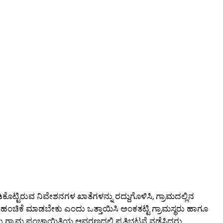
ಟ್ಟಿರುವ ನಿವೇಶನಗಳ ಖಾತೆಗಳನ್ನು ರದ್ದುಗೊಳಿಸಿ, ಗ್ರಾಮದಲ್ಲಿನ
ಹಂಚಿಕೆ ಮಾಡಬೇಕು ಎಂದು ಒತ್ತಾಯಿಸಿ ಅಂಕತಟ್ಟಿ ಗ್ರಾಮಸ್ಥರು ಹಾಗೂ
ರಾಮ ಪಂಚಾಯಿತಿಯ ಆವರಣದಲ್ಲಿ ಪ್ರತಿಭಟನೆ ನಡೆಸಿದರು.