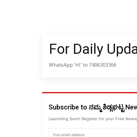
For Daily Upd
WhatsApp 'HI' to 7406303366
Subscribe to ನಮ್ಮ ಶಿಡ್ಲಘಟ್ಟ N
Launching Soon! Register for your Free New