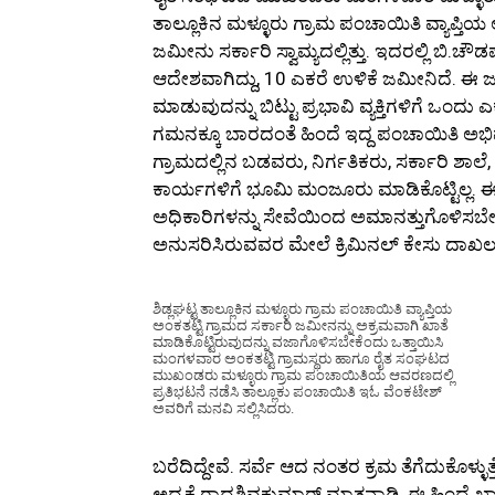
ತಾಲ್ಲೂಕಿನ ಮಳ್ಳೂರು ಗ್ರಾಮ ಪಂಚಾಯಿತಿ ವ್ಯಾಪ್ತಿಯ
ಜಮೀನು ಸರ್ಕಾರಿ ಸ್ವಾಮ್ಯದಲ್ಲಿತ್ತು. ಇದರಲ್ಲಿ ಬಿ.ಚೌ
ಆದೇಶವಾಗಿದ್ದು, 10 ಎಕರೆ ಉಳಿಕೆ ಜಮೀನಿದೆ. ಈ ಜಮ
ಮಾಡುವುದನ್ನು ಬಿಟ್ಟು ಪ್ರಭಾವಿ ವ್ಯಕ್ತಿಗಳಿಗೆ ಒ
ಗಮನಕ್ಕೂ ಬಾರದಂತೆ ಹಿಂದೆ ಇದ್ದ ಪಂಚಾಯಿತಿ ಅಭಿವೃದ್
ಗ್ರಾಮದಲ್ಲಿನ ಬಡವರು, ನಿರ್ಗತಿಕರು, ಸರ್ಕಾರಿ ಶ
ಕಾರ್ಯಗಳಿಗೆ ಭೂಮಿ ಮಂಜೂರು ಮಾಡಿಕೊಟ್ಟಿಲ್ಲ. ಈ
ಅಧಿಕಾರಿಗಳನ್ನು ಸೇವೆಯಿಂದ ಅಮಾನತ್ತುಗೊಳಿಸಬೇಕ
ಅನುಸರಿಸಿರುವವರ ಮೇಲೆ ಕ್ರಿಮಿನಲ್ ಕೇಸು ದಾಖ
ಶಿಡ್ಲಘಟ್ಟ ತಾಲ್ಲೂಕಿನ ಮಳ್ಳೂರು ಗ್ರಾಮ ಪಂಚಾಯಿತಿ ವ್ಯಾಪ್ತಿಯ
ಅಂಕತಟ್ಟಿ ಗ್ರಾಮದ ಸರ್ಕಾರಿ ಜಮೀನನ್ನು ಅಕ್ರಮವಾಗಿ ಖಾತೆ
ಮಾಡಿಕೊಟ್ಟಿರುವುದನ್ನು ವಜಾಗೊಳಿಸಬೇಕೆಂದು ಒತ್ತಾಯಿಸಿ
ಮಂಗಳವಾರ ಅಂಕತಟ್ಟಿ ಗ್ರಾಮಸ್ಥರು ಹಾಗೂ ರೈತ ಸಂಘಟದ
ಮುಖಂಡರು ಮಳ್ಳೂರು ಗ್ರಾಮ ಪಂಚಾಯಿತಿಯ ಆವರಣದಲ್ಲಿ
ಪ್ರತಿಭಟನೆ ನಡೆಸಿ ತಾಲ್ಲೂಕು ಪಂಚಾಯಿತಿ ಇಓ ವೆಂಕಟೇಶ್‌
ಅವರಿಗೆ ಮನವಿ ಸಲ್ಲಿಸಿದರು.
ಬರೆದಿದ್ದೇವೆ. ಸರ್ವೆ ಆದ ನಂತರ ಕ್ರಮ ತೆಗೆದುಕೊಳ್ಳುತ
ಅಧ್ಯಕ್ಷೆ ರಾಧಶಿವಕುಮಾರ್ ಮಾತನಾಡಿ, ಈ ಹಿಂದೆ ಖಾತೆ