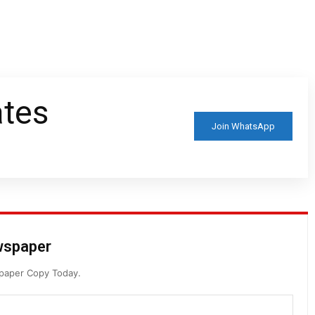
ates
Join WhatsApp
ewspaper
spaper Copy Today.