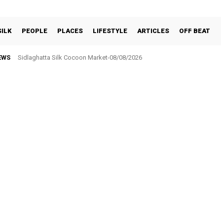
SILK
PEOPLE
PLACES
LIFESTYLE
ARTICLES
OFF BEAT
EWS
Sidlaghatta Silk Cocoon Market-08/08/2026
ಸರ್ಕಾರಿ ನೌಕರರ ಸಂಘಕ್ಕೆ ₹5.17 ಲಕ್ಷ ಉಳಿತಾಯ: ವಾರ್ಷಿಕ ಮಹಾಸಭೆಯಲ್ಲಿ ಘೋಷಣೆ